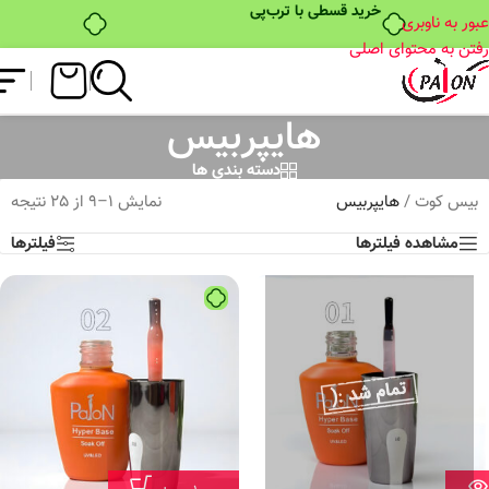
خرید قسطی با ترب‌پی
عبور به ناوبری
رفتن به محتوای اصلی
هایپربیس
دسته بندی ها
بیس کوت
/
هایپربیس
نمایش 1–9 از 25 نتیجه
مشاهده فیلترها
فیلترها