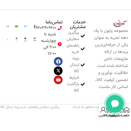
خدمات
تماس‌با‌ما
مشتریان
۰۹۲۰۳۴۰۹۲۰۰
مجموعه پایون با یک
پیگیری
شنبه تا
دهه تجربه به عنوان
سفارش
چهارشنبه
یکی از حرفه‌ای‌ترین
راهنمای
۹:۰۰ الی
برندها در ارائه
خرید
۱۷:۰۰
رویه
ملزومات ناخن
ارسال
شناخته شده است.
کالا
خلاقیت، نوآوری و
شرایط
تضمین کیفیت کالا،
بازگشت
اساس کار ماست.
کالا
تمامی حقوق این وب‌سایت متعلق به شرکت
پیگیری سفارش
راهنمای خرید
رویه ارسال کالا
پایون می‌باشد.
خانه
دسته‌بندی
فیلترها
فروشگاه
حساب کاربری من