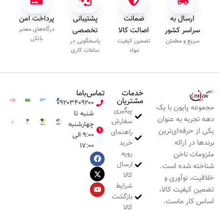
ارسال به
ضمانت
پشتیبانی
پرداخت امن
سراسر کشور
اصالت کالا
تخصصی
درگاه‌های معتبر
بانکی
سریع و مطمئن
تضمین کیفیت
پاسخگویی در
مواد
ساعات کاری
خدمات
تماس‌با‌ما
مشتریان
۰۹۲۰۳۴۰۹۲۰۰
مجموعه پایون با یک
پیگیری
شنبه تا
دهه تجربه به عنوان
سفارش
چهارشنبه
یکی از حرفه‌ای‌ترین
راهنمای
۹:۰۰ الی
برندها در ارائه
خرید
۱۷:۰۰
رویه
ملزومات ناخن
ارسال
شناخته شده است.
کالا
خلاقیت، نوآوری و
شرایط
تضمین کیفیت کالا،
بازگشت
اساس کار ماست.
کالا