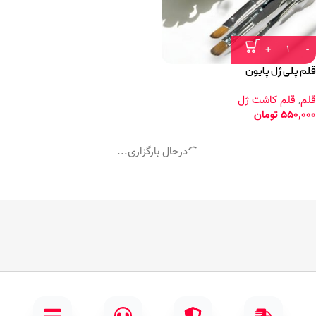
قلم پلی ژل پایون
قلم
,
قلم کاشت ژل
550,000
تومان
درحال بارگزاری...