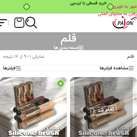
خرید قسطی با ترب‌پی
عبور به ناوبری
رفتن به محتوای اصلی
قلم
دسته بندی ها
قلم
نمایش 1–9 از 17 نتیجه
مشاهده فیلترها
فیلترها