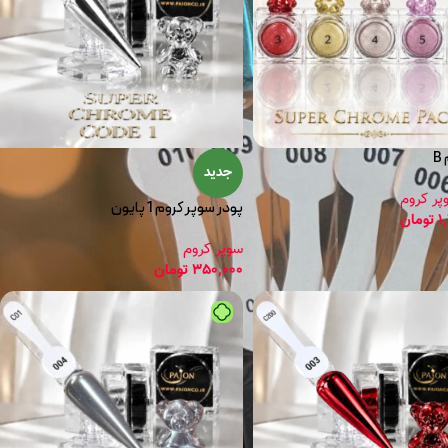
جدید
پر کروم
پودر سوپر کروم 1 پایون
1
تومان
سوپر کروم
350,000
تومان