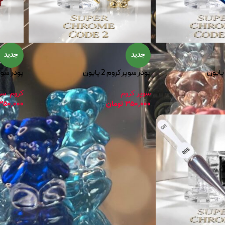
جدید
جدید
پودر سوپر کروم 2 پایون
پودر سوپر کر
سوپر کروم
کروم
,
سو
350,000
تومان
350,000