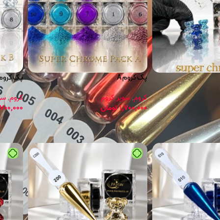
پک کروم A
پک کروم B
کروم
,
سوپر کروم
کروم
,
سو
1,700,000
تومان
,700,000