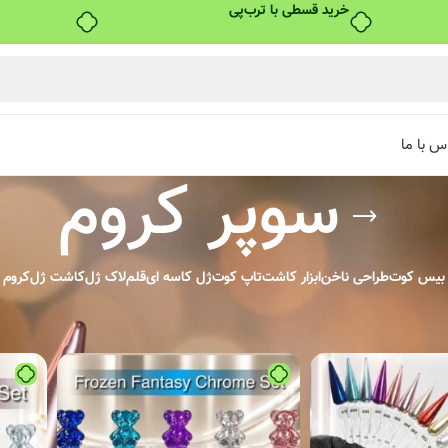
خرید قسطی با ترب‌پی
س با ما
سوپر کروم
بیس کوت
طراحی ناخن
ابزار کاشت
تاپ کوت
ژل کاسه ای
قلم
لاک ژل
کاشت ژل
کروم
م