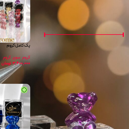
فیلتر براساس قیمت:
پک کامل کروم
قيمت:
350,000 تومان
—
3,400,000 تومان
صافی
کروم
,
سوپر کروم
3,400,000
تومان
درصد تخفیف
10 درصد
10