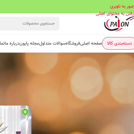
عبور به ناوبری
رفتن به محتوای اصلی
دسته‌بندی کالا
صفحه اصلی
فروشگاه
سوالات متداول
مجله پایون
درباره ما
تما
کروم
/
سوپر کرو
فیلتر موجودی و حراج
محصولات تخفیف دار
محصولات موجود