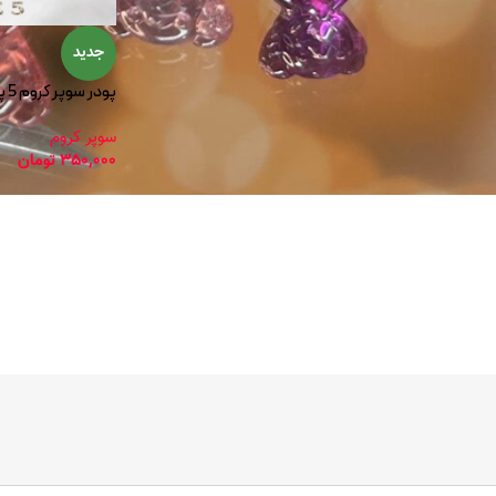
جدید
پودر سوپر کروم 5 پایون
سوپر کروم
350,000
تومان