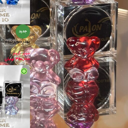
جدید
پودر سوپر کروم 10 پایون
سوپر کروم
350,000
تومان