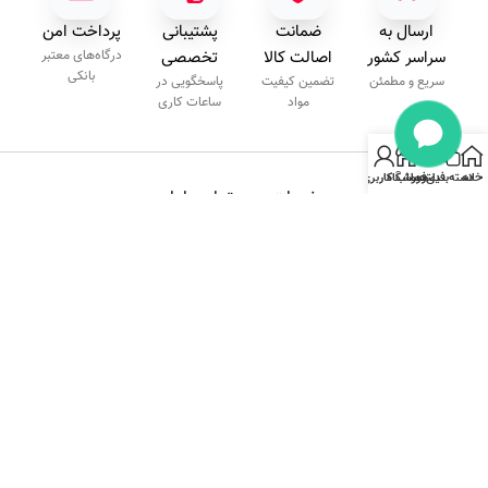
ارسال به
ضمانت
پشتیبانی
پرداخت امن
سراسر کشور
اصالت کالا
تخصصی
درگاه‌های معتبر
بانکی
سریع و مطمئن
تضمین کیفیت
پاسخگویی در
مواد
ساعات کاری
خانه
دسته‌بندی
فیلترها
فروشگاه
حساب کاربری من
خدمات
تماس‌با‌ما
مشتریان
۰۹۲۰۳۴۰۹۲۰۰
مجموعه پایون با یک
پیگیری
شنبه تا
دهه تجربه به عنوان
سفارش
چهارشنبه
یکی از حرفه‌ای‌ترین
راهنمای
۹:۰۰ الی
برندها در ارائه
خرید
۱۷:۰۰
رویه
ملزومات ناخن
ارسال
شناخته شده است.
کالا
خلاقیت، نوآوری و
شرایط
تضمین کیفیت کالا،
بازگشت
اساس کار ماست.
کالا