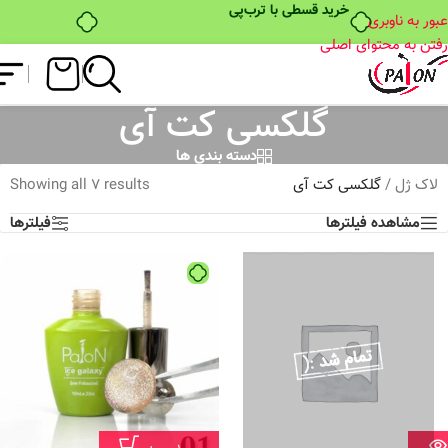
خرید قسطی با ترب‌پی
عبور به ناوبری
رفتن به محتوای اصلی
گلکسی کت آی
دسته بندی ها
لاک ژل
/
گلکسی کت آی
Showing all 7 results
مشاهده فیلترها
فیلترها