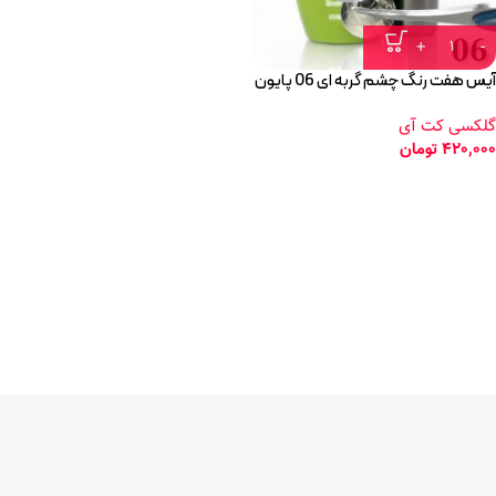
آیس هفت رنگ چشم گربه ای 06 پایون
گلکسی کت آی
420,000
تومان