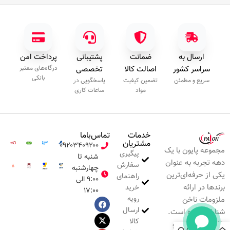
ارسال به
ضمانت
پشتیبانی
پرداخت امن
سراسر کشور
اصالت کالا
تخصصی
درگاه‌های معتبر
بانکی
سریع و مطمئن
تضمین کیفیت
پاسخگویی در
مواد
ساعات کاری
خدمات
تماس‌با‌ما
مشتریان
۰۹۲۰۳۴۰۹۲۰۰
مجموعه پایون با یک
پیگیری
شنبه تا
دهه تجربه به عنوان
سفارش
چهارشنبه
یکی از حرفه‌ای‌ترین
راهنمای
۹:۰۰ الی
برندها در ارائه
خرید
۱۷:۰۰
رویه
ملزومات ناخن
ارسال
شناخته شده است.
کالا
خلاقیت، نوآوری و