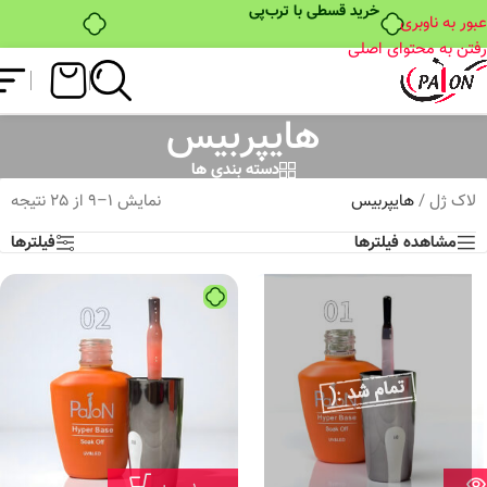
خرید قسطی با ترب‌پی
عبور به ناوبری
رفتن به محتوای اصلی
هایپربیس
دسته بندی ها
لاک ژل
/
هایپربیس
نمایش 1–9 از 25 نتیجه
مشاهده فیلترها
فیلترها