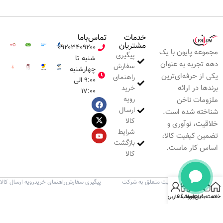
خدمات
تماس‌با‌ما
مشتریان
۰۹۲۰۳۴۰۹۲۰۰
مجموعه پایون با یک
پیگیری
شنبه تا
دهه تجربه به عنوان
سفارش
چهارشنبه
یکی از حرفه‌ای‌ترین
راهنمای
۹:۰۰ الی
برندها در ارائه
خرید
۱۷:۰۰
رویه
ملزومات ناخن
ارسال
شناخته شده است.
کالا
خلاقیت، نوآوری و
شرایط
تضمین کیفیت کالا،
بازگشت
اساس کار ماست.
کالا
تمامی حقوق این وب‌سایت متعلق به شرکت
پیگیری سفارش
راهنمای خرید
رویه ارسال کالا
پایون می‌باشد.
خانه
دسته‌بندی
فیلترها
فروشگاه
حساب کاربری من