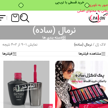
خرید قسطی با ترب‌پی
عبور به ناوبری
رفتن به محتوای اصلی
نرمال (ساده)
دسته بندی ها
لاک ژل
/
نرمال (ساده)
نمایش 1–9 از 402 نتیجه
مشاهده فیلترها
فیلترها