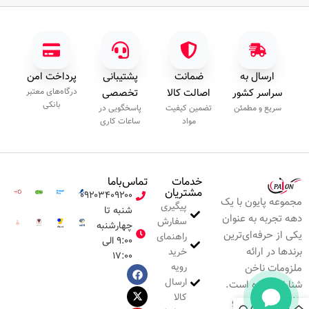
ارسال به
ضمانت
پشتیبانی
پرداخت امن
سراسر کشور
اصالت کالا
تخصصی
درگاه‌های معتبر
بانکی
سریع و مطمئن
تضمین کیفیت
پاسخگویی در
مواد
ساعات کاری
خدمات
تماس‌با‌ما
مشتریان
۰۹۲۰۳۴۰۹۲۰۰
مجموعه پایون با یک
پیگیری
شنبه تا
دهه تجربه به عنوان
سفارش
چهارشنبه
یکی از حرفه‌ای‌ترین
راهنمای
۹:۰۰ الی
برندها در ارائه
خرید
۱۷:۰۰
رویه
ملزومات ناخن
ارسال
شناخته شده است.
کالا
خلاقیت، نوآوری و