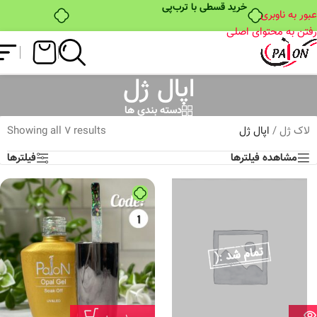
خرید قسطی با ترب‌پی
عبور به ناوبری
رفتن به محتوای اصلی
اپال ژل
دسته بندی ها
لاک ژل
/
اپال ژل
Showing all 7 results
مشاهده فیلترها
فیلترها