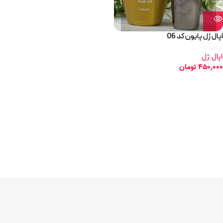
اپال ژل پایون کد 06
اپال ژل
450,000
تومان