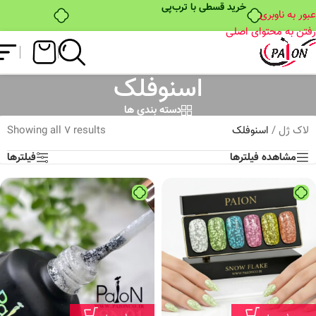
خرید قسطی با ترب‌پی
عبور به ناوبری
رفتن به محتوای اصلی
اسنوفلک
دسته بندی ها
لاک ژل
/
اسنوفلک
Showing all 7 results
مشاهده فیلترها
فیلترها