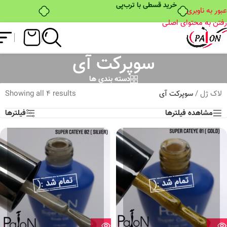
خرید قسطی با ترب‌پی
عبور به ناوبری
رفتن به محتوای اصلی
سوپرکت آی
دسته بندی ها
لاک ژل
/
سوپرکت آی
Showing all 4 results
مشاهده فیلترها
فیلترها