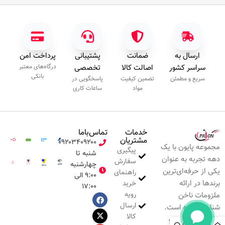
ارسال به
ضمانت
پشتیبانی
پرداخت امن
سراسر کشور
اصالت کالا
تخصصی
درگاه‌های معتبر
بانکی
سریع و مطمئن
تضمین کیفیت
پاسخگویی در
مواد
ساعات کاری
خدمات
تماس‌با‌ما
مشتریان
۰۹۲۰۳۴۰۹۲۰۰
مجموعه پایون با یک
پیگیری
شنبه تا
دهه تجربه به عنوان
سفارش
چهارشنبه
یکی از حرفه‌ای‌ترین
راهنمای
۹:۰۰ الی
برندها در ارائه
خرید
۱۷:۰۰
رویه
ملزومات ناخن
ارسال
شناخته شده است.
کالا
خلاقیت، نوآوری و