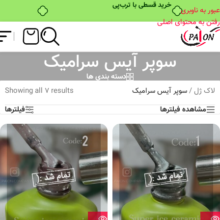
خرید قسطی با ترب‌پی
عبور به ناوبری
رفتن به محتوای اصلی
سوپر آیس سرامیک
دسته بندی ها
لاک ژل
/
سوپر آیس سرامیک
Showing all 7 results
مشاهده فیلترها
فیلترها