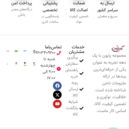
ارسال به
ضمانت
پشتیبانی
پرداخت امن
سراسر کشور
اصالت کالا
تخصصی
درگاه‌های معتبر
بانکی
سریع و مطمئن
تضمین کیفیت
پاسخگویی در
مواد
ساعات کاری
خدمات
تماس‌با‌ما
مشتریان
۰۹۲۰۳۴۰۹۲۰۰
مجموعه پایون با یک
پیگیری
شنبه تا
دهه تجربه به عنوان
سفارش
چهارشنبه
یکی از حرفه‌ای‌ترین
راهنمای
۹:۰۰ الی
برندها در ارائه
خرید
۱۷:۰۰
رویه
ملزومات ناخن
ارسال
شناخته شده است.
کالا
خلاقیت، نوآوری و
شرایط
تضمین کیفیت کالا،
بازگشت
اساس کار ماست.
کالا