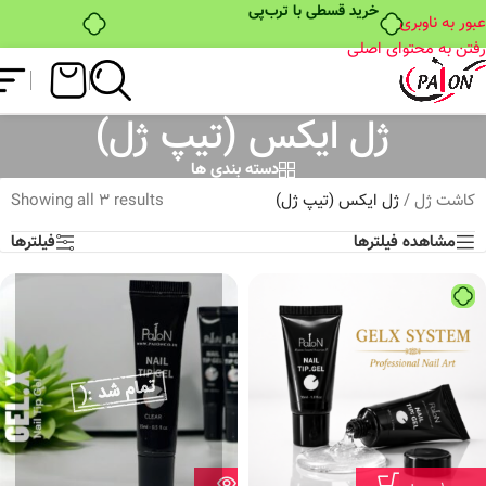
خرید قسطی با ترب‌پی
عبور به ناوبری
رفتن به محتوای اصلی
ژل ایکس (تیپ ژل)
دسته بندی ها
کاشت ژل
/
ژل ایکس (تیپ ژل)
Showing all 3 results
مشاهده فیلترها
فیلترها