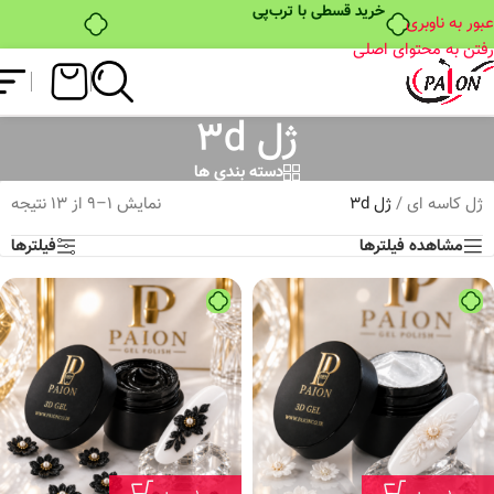
خرید قسطی با ترب‌پی
عبور به ناوبری
رفتن به محتوای اصلی
ژل 3d
دسته بندی ها
ژل کاسه ای
/
ژل 3d
نمایش 1–9 از 13 نتیجه
مشاهده فیلترها
فیلترها