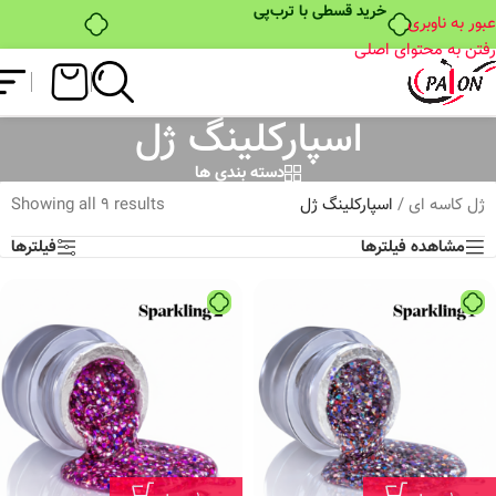
خرید قسطی با ترب‌پی
عبور به ناوبری
رفتن به محتوای اصلی
اسپارکلینگ ژل
دسته بندی ها
ژل کاسه ای
/
اسپارکلینگ ژل
Showing all 9 results
مشاهده فیلترها
فیلترها