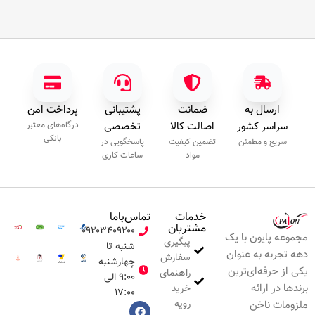
ارسال به
ضمانت
پشتیبانی
پرداخت امن
سراسر کشور
اصالت کالا
تخصصی
درگاه‌های معتبر
بانکی
سریع و مطمئن
تضمین کیفیت
پاسخگویی در
مواد
ساعات کاری
خدمات
تماس‌با‌ما
مشتریان
۰۹۲۰۳۴۰۹۲۰۰
مجموعه پایون با یک
پیگیری
شنبه تا
دهه تجربه به عنوان
سفارش
چهارشنبه
یکی از حرفه‌ای‌ترین
راهنمای
۹:۰۰ الی
برندها در ارائه
خرید
۱۷:۰۰
رویه
ملزومات ناخن