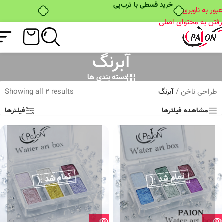
خرید قسطی با ترب‌پی
عبور به ناوبری
رفتن به محتوای اصلی
آبرنگ
دسته بندی ها
طراحی ناخن
/
آبرنگ
Showing all 2 results
مشاهده فیلترها
فیلترها