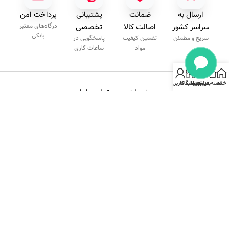
ارسال به
ضمانت
پشتیبانی
پرداخت امن
سراسر کشور
اصالت کالا
تخصصی
درگاه‌های معتبر
بانکی
سریع و مطمئن
تضمین کیفیت
پاسخگویی در
مواد
ساعات کاری
خانه
دسته‌بندی
فیلترها
فروشگاه
حساب کاربری من
خدمات
تماس‌با‌ما
مشتریان
۰۹۲۰۳۴۰۹۲۰۰
مجموعه پایون با یک
پیگیری
شنبه تا
دهه تجربه به عنوان
سفارش
چهارشنبه
یکی از حرفه‌ای‌ترین
راهنمای
۹:۰۰ الی
برندها در ارائه
خرید
۱۷:۰۰
رویه
ملزومات ناخن
ارسال
شناخته شده است.
کالا
خلاقیت، نوآوری و
شرایط
تضمین کیفیت کالا،
بازگشت
اساس کار ماست.
کالا