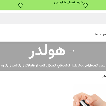
خرید قسطی با ترب‌پی
س با ما
هولدر
بیس کوت
طراحی ناخن
ابزار کاشت
تاپ کوت
ژل کاسه ای
قلم
لاک ژل
کاشت ژل
کروم
در