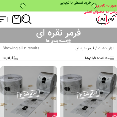
خرید قسطی با ترب‌پی
عبور به ناوبری
رفتن به محتوای اصلی
فرمر نقره ای
دسته بندی ها
ابزار کاشت
/
فرمر نقره ای
Showing all 3 results
مشاهده فیلترها
فیلترها