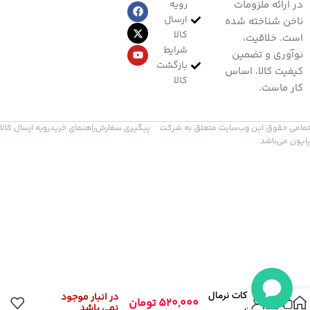
رویه
در ارائه ملزومات
ارسال
ناخن شناخته شده
کالا
است. خلاقیت،
شرایط
نوآوری و تضمین
بازگشت
کیفیت کالا، اساس
کالا
کار ماست.
تمامی حقوق این وب‌سایت متعلق به شرکت
پیگیری سفارش
راهنمای خرید
رویه ارسال کالا
پایون می‌باشد.
تاپ کات نرمال
در انبار موجود
520,000
تومان
نمی باشد
پایون