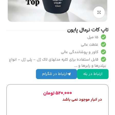
بزرگنمایی تصویر
تاپ کات نرمال پایون
15 میل
غلظت عالی
کاور و پوشانندگی عالی
قابل استفاده برای کلیه مدلهای لاک ژل – پلی ژل – انواع
بیلدرها و رابرها و ….
ارتباط در بله
ارتباط در تلگرام
520,000
تومان
در انبار موجود نمی باشد