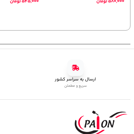
5,00
تومان
پلی ژل پایون کد 01
کاشت ژل
,
پلی ژل
750,000
تومان
ارسال به سراسر کشور
سریع و مطمئن