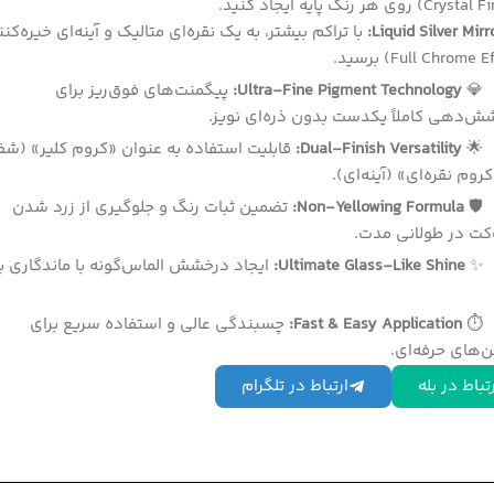
Liquid Silver Mirro
با تراکم بیشتر، به یک نقره‌ای متالیک و آینه‌ای خیره‌کن
💎
Ultra-Fine Pigment Technology:
پیگمنت‌های فوق‌ریز برای
ش‌دهی کاملاً یکدست بدون ذره‌ای نویز.
🌟
Dual-Finish Versatility:
قابلیت استفاده به عنوان «کروم کلیر» (شف
کروم نقره‌ای» (آینه‌ای).
🛡️
Non-Yellowing Formula:
تضمین ثبات رنگ و جلوگیری از زرد شدن
‌کت در طولانی مدت.
✨
Ultimate Glass-Like Shine:
ایجاد درخشش الماس‌گونه با ماندگاری ب
⏱️
Fast & Easy Application:
چسبندگی عالی و استفاده سریع برای
ن‌های حرفه‌ای.
تباط در بله
ارتباط در تلگرام