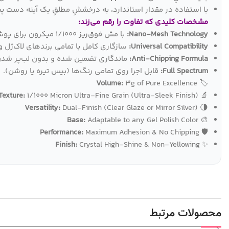
با استفاده در مقدار استاندارد، به درخششِ مطلقِ یک آینه دست پید
مشخصات کلیدی که تفاوت را رقم می‌زند:
Nano-Mesh Technology:
با مش فوق‌ریز ۱/۱۰۰۰ میکرون برای پوششی به نرمی ابریشم.
Universal Compatibility:
سازگاری کامل با تمامی برندهای لاک‌ژل و 
Anti-Chipping Formula:
ماندگاری تضمین شده و بدون لب‌پر شدن (urability
Full Spectrum:
قابل اجرا روی تمامی رنگ‌ها (بیس تیره یا روشن).
Volume:
3g of Pure Excellence
🏷
Texture:
1/1000 Micron Ultra-Fine Grain (Ultra-Sleek Finish)
🔬
Versatility:
Dual-Finish (Clear Glaze or Mirror Silver)
🌗
Base:
Adaptable to any Gel Polish Color
🎨
Performance:
Maximum Adhesion & No Chipping
🛡
Finish:
Crystal High-Shine & Non-Yellowing
✨
محصولات مرتبط