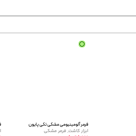
تاپ کات نرمال پایون
لاک ژل ن
تاپ کوت
لاک ژل