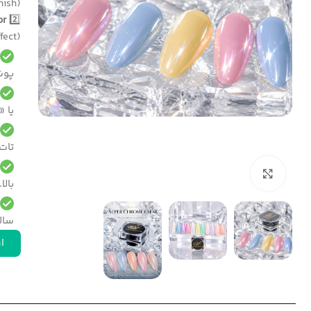
(Crystal Finish) روی هر رنگ پایه ایجاد کنید.
r:
2️⃣
(Full Chrome Effect) برسید.
پوش
یا «
تات
بزرگنمایی تصویر
بالا.
سال
ار