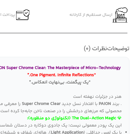
ارسال مستقیم از کارخانه
پرداخت ام
توضیحات
نظرات (0)
PAION Super Chrome Clear: The Masterpiece of Micro-Technology
“One Pigment. Infinite Reflections.”
“یک پیگمنت، بی‌نهایت انعکاس.”
هنر در جزئیات نهفته است
. برند
PAION
با افتخار نسل جدید
Super Chrome Clear
را معرفی می
محصولی که مرزهای درخشش را در صنعت ناخن جابه‌جا کرده است.
💎
The Dual-Action Magic (تکنولوژی دو منظوره):
این یک پودر معمولی نیست؛ یک جادوی دوکاره در دستان شماست
با یک لمسِ حداقلی (
Light Application
)، هاله‌ای شفاف و شیشه‌ای (Clear Effect) روی ناخن خلق ک