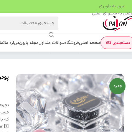
عبور به ناوبری
رفتن به محتوای اصلی
دسته‌بندی کالا
صفحه اصلی
فروشگاه
سوالات متداول
مجله پایون
درباره ما
تما
فروشگاه
/
کروم
/
پودر کروم سوپر کلیر پایون
پودر
✨
جدید
ctions.”
“یک
تجربه
فرمول
که ب
w:
1️⃣