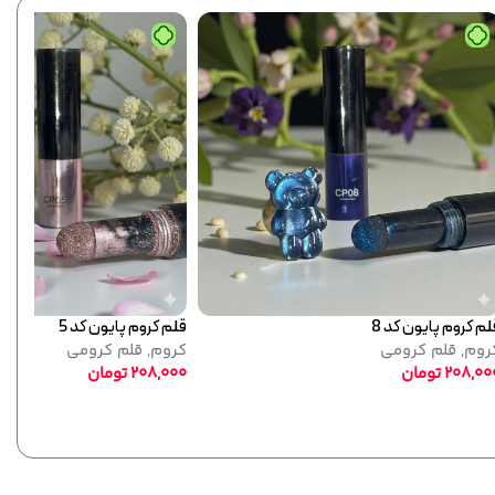
جدید
پودر سوپر کروم 3 پایون
م
کروم
,
سوپر کروم
350,000
تومان