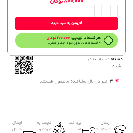
800,000
تومان
افزودن به سبد خرید
هر قسط با ترب‌پی:
200,000
تومان
۴ قسط ماهانه. بدون سود، چک و ضامن.
دسته:
دسته بندی
نشده
3
نفر در حال مشاهده محصول هستند
ارسال
پرداخت
قیمت به
ارسال
مستقیم
امن از
صرفه و
به کل