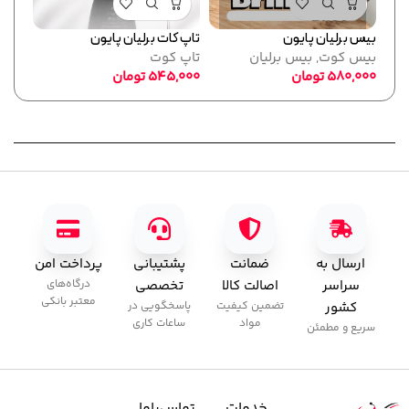
بیس برلیان پایون
تاپ کات برلیان پایون
فرمر
بیس کوت
,
بیس برلیان
تاپ کوت
پایو
580,000
تومان
545,000
تومان
ابزا
,000
ارسال به
ضمانت
پشتیبانی
پرداخت امن
سراسر
اصالت کالا
تخصصی
درگاه‌های
معتبر بانکی
کشور
تضمین کیفیت
پاسخگویی در
مواد
ساعات کاری
سریع و مطمئن
خدمات
تماس‌با‌ما