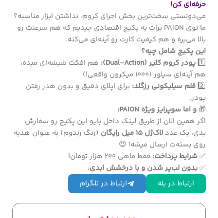
حرفه‌ای کن!
می‌دونستی سخت‌ترین بخش اجرای کروم، نداشتن ابزار مناسبه؟
ما توی PAION برات یه پکیج اقتصادی چیدیم که هم سرعتت رو
بالا می‌بره و هم کیفیت کارت رو آینه‌ای می‌کنه.
این پکیج شامل چیه؟
1️⃣
پودر کروم کلیر (Dual-Action):
هم افکت شیشه‌ای میده،
هم آینه‌ای سیلور (۱۰۰۰ میکرون واقعی!)
2️⃣
قلم سیلیکونی رزگلد:
برای اپلای دقیق و بدون هدر رفتن
پودر.
🎁
و اما سوپرایز ویژه PAION:
اگر همین الان از طریق لینک داخل بایو این پکیج رو سفارش
بدی، یک عدد
لاک‌ژل ۱۵ میل رایگان
(رنگ رندوم) به عنوان هدیه
روی بسته‌ت ارسال میشه! 😍
✅
شرایط پرداخت:
فقط ماهی ۲۰۰ هزار تومان!
✅
بدون لب‌پر شدن و با درخشش ابدی.
ارتباط در بله
ارتباط در تلگرام