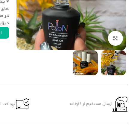
♥ بعن
های خ
در صو
دیزا
ار
بزرگنمایی تصویر
ارسال مستقیم از کارخانه
پرداخت ام