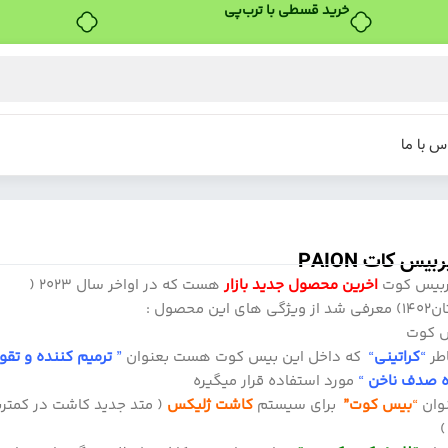
س با ما
یس کات PAION
بیس کوت
اخرین محصول جدید بازار
هست که در اواخر سال 2023 (
 های این محصول :
 کوت
طر
“
کراتینی
“
که داخل این بیس کوت هست بعنوان
”
ترمیم کننده و تقو
ه صدف ناخن
“
مورد استفاده قرار میگیره
وان
“
بیس کوت”
برای سیستم
کاشت ژلیکس
( متد جدید کاشت در کمتر
)