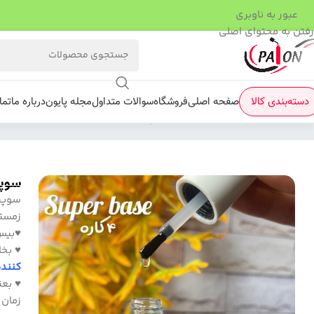
عبور به ناوبری
رفتن به محتوای اصلی
دسته‌بندی کالا
صفحه اصلی
فروشگاه
سوالات متداول
مجله پایون
درباره ما
تما
فروشگاه
/
بیس کوت
/
سوپربیس کات PAION
سوپرب
سوپر
زمستان1402) معرفی شد از ویژگی
♥بیس
♥ بخا
کنند
♥ بعن
زمان 