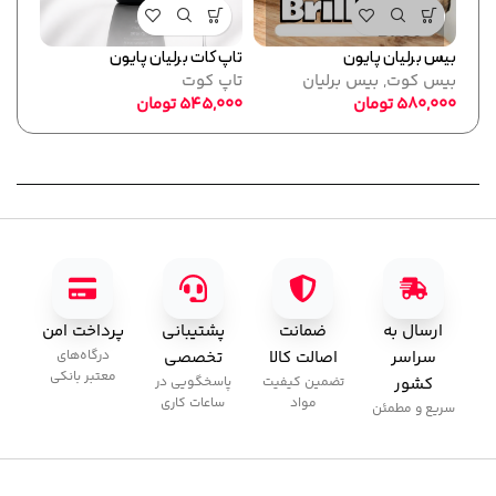
بیس برلیان پایون
تاپ کات برلیان پایون
فرمر
بیس کوت
,
بیس برلیان
تاپ کوت
پایو
580,000
تومان
545,000
تومان
ابزا
,000
ارسال به
ضمانت
پشتیبانی
پرداخت امن
سراسر
اصالت کالا
تخصصی
درگاه‌های
معتبر بانکی
کشور
تضمین کیفیت
پاسخگویی در
مواد
ساعات کاری
سریع و مطمئن