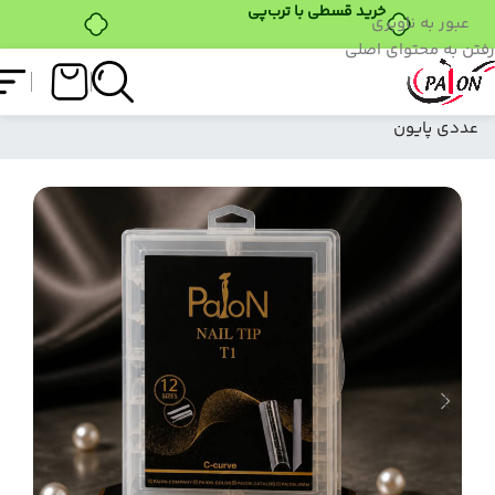
خرید قسطی با ترب‌پی
عبور به ناوبری
رفتن به محتوای اصلی
فروشگاه
/
ابزار کاشت
/
قالب کاشت
/
T1 قالب کاشت 120
عددی پایون