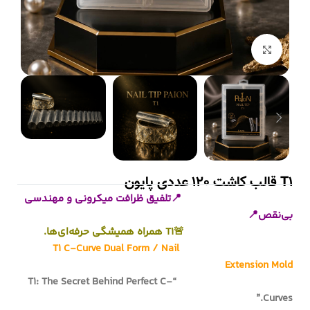
بزرگنمایی تصویر
T1 قالب کاشت 120 عددی پایون
📍تلفیق ظرافت میکرونی و مهندسی
بی‌نقص📍
🚨T1 همراه همیشگی حرفه‌ای‌ها.
T1 C-Curve Dual Form / Nail
Extension Mold
“T1: The Secret Behind Perfect C-
Curves.”