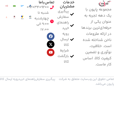
خدمات
تماس‌با‌ما
مشتریان
۰۹۲۰۳۴۰۹۲۰۰
مجموعه پایون با
پیگیری
شنبه تا
یک دهه تجربه به
سفارش
چهارشنبه
عنوان یکی از
راهنمای
۹:۰۰ الی
حرفه‌ای‌ترین برندها
خرید
۱۷:۰۰
رویه
در ارائه ملزومات
ارسال
ناخن شناخته شده
کالا
است. خلاقیت،
شرایط
نوآوری و تضمین
بازگشت
کیفیت کالا، اساس
کالا
کار ماست.
تمامی حقوق این وب‌سایت متعلق به شرکت
پیگیری سفارش
راهنمای خرید
رویه ارسال کالا
پایون می‌باشد.