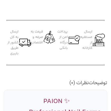
ارسال
پرداخت
قیمت به
ارسال
مستقیم
امن از
صرفه و
به کل
از
درگاه
اقتصادی
کشور از
کارخانه
بانکی
طریق
باربری
توضیحات
نظرات (0)
✨ PAION