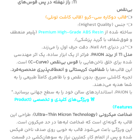
T1: راز نهفته در پس قوس‌های
بی‌نقص
👈
قالب دوکاره سی-کرو (قالب کاشت تونلی)
👈 جنس (Highest Quality):
ساخته شده از
Premium High-Grade ABS Resin
(پلیمر منعطف
و فوق‌شفاف با گرید پزشکی).
👈“در دنیای Nail Art، دقت حرف اول را می‌زند.
مدل T1 از برند PAION
، فراتر از یک ابزار ساده، یک اثر مهندسی
شده برای خلق ناخن‌هایی با
قوس بی‌نقص (C-Curve)
است.
این قالب‌ها با
شفافیت کریستالی و انعطاف‌پذیری منحصربه‌فرد
،
تجربه کاشتی سریع، بدون نقص و با ظاهری کاملاً طبیعی را به
شما هدیه می‌دهند.
با PAION، استانداردهای سالن خود را به سطح جهانی برسانید.”
🚨 ویژگی‌های کلیدی و تخصصی (Product
Features)
ضخامت میکرونی (Ultra-Thin Micron Technology)
: طراحی این
قالب به گونه‌ای است که ضخامت لبه‌ها در حد میکرون است.
این ویژگی باعث می‌شود قالب به خوبی روی صدف ناخن فیکس
شده و پس از اتمام کار، کمترین نیاز به سوهان‌کشی در قسمت