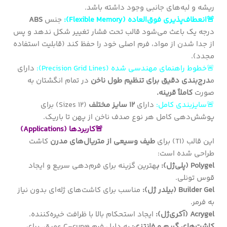
ریشه و لبه‌های جانبی وجود داشته باشد.
🚨انعطاف‌پذیری فوق‌العاده (Flexible Memory):
جنس
ABS
درجه یک باعث می‌شود قالب تحت فشار تغییر شکل ندهد و پس
از جدا شدن از مواد، فرم اصلی خود را حفظ کند (قابلیت استفاده
مجدد).
🚨خطوط راهنمای مهندسی شده (Precision Grid Lines):
دارای
م
درج‌بندی دقیق برای تنظیم طول ناخن
در تمام انگشتان به
صورت
کاملاً قرینه.
🚨سایزبندی کامل:
دارای
۱۲ سایز مختلف
(12 Sizes) برای
پوشش‌دهی کامل هر نوع صدف ناخن از پهن تا باریک.
🚨کاربردها (Applications)
این قالب (T1) برای
طیف وسیعی از متریال‌های مدرن
کاشت
طراحی شده است:
Polygel (پلی‌ژل): ب
هترین گزینه برای فرم‌دهی سریع و ایجاد
قوس تونلی.
Builder Gel (بیلدر ژل):
مناسب برای کاشت‌های ژله‌ای بدون نیاز
به فرمر.
Acrygel (آکری‌ژل):
ایجاد استحکام بالا با ظرافت خیره‌کننده.
کاشت‌های گریم و فانتزی:
به دلیل فرم C-curve عمیق، برای