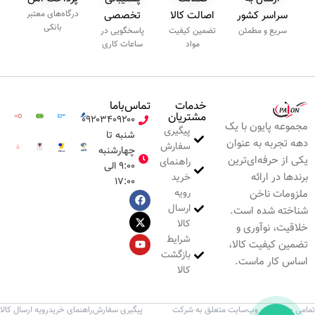
سراسر کشور
اصالت کالا
تخصصی
درگاه‌های معتبر
بانکی
سریع و مطمئن
تضمین کیفیت
پاسخگویی در
مواد
ساعات کاری
خدمات
تماس‌با‌ما
مشتریان
۰۹۲۰۳۴۰۹۲۰۰
مجموعه پایون با یک
پیگیری
شنبه تا
دهه تجربه به عنوان
سفارش
چهارشنبه
یکی از حرفه‌ای‌ترین
راهنمای
۹:۰۰ الی
برندها در ارائه
خرید
۱۷:۰۰
رویه
ملزومات ناخن
ارسال
شناخته شده است.
کالا
خلاقیت، نوآوری و
شرایط
تضمین کیفیت کالا،
بازگشت
اساس کار ماست.
کالا
تمامی حقوق این وب‌سایت متعلق به شرکت
پیگیری سفارش
راهنمای خرید
رویه ارسال کالا