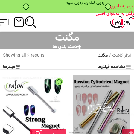
بدون ضامن، بدون سود
عبور به ناوبری
رفتن به محتوای اصلی
مگنت
دسته بندی ها
ابزار کاشت
/
مگنت
Showing all 6 results
مشاهده فیلترها
فیلترها