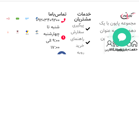
خدمات
تماس‌با‌ما
مشتریان
۰۹۲۰۳۴۰۹۲۰۰
مجموعه پایون با یک
پیگیری
شنبه تا
دهه تجربه به عنوان
سفارش
چهارشنبه
یکی از حرفه‌ای‌ترین
راهنمای
۹:۰۰ الی
برندها در ارائه
خرید
۱۷:۰۰
خانه
دسته‌بندی
فیلترها
فروشگاه
حساب کاربری من
رویه
ملزومات ناخن
ارسال
شناخته شده است.
کالا
خلاقیت، نوآوری و
شرایط
تضمین کیفیت کالا،
بازگشت
اساس کار ماست.
کالا
تمامی حقوق این وب‌سایت متعلق به شرکت
پیگیری سفارش
راهنمای خرید
رویه ارسال کالا
پایون می‌باشد.