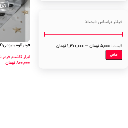
فیلتر براساس قیمت:
فرمر آلومینیومی 300 عددی پایون
قيمت:
5,000 تومان
—
1,300,000 تومان
صافی
ابزار کاشت
,
فرمر ن
800,000
تومان