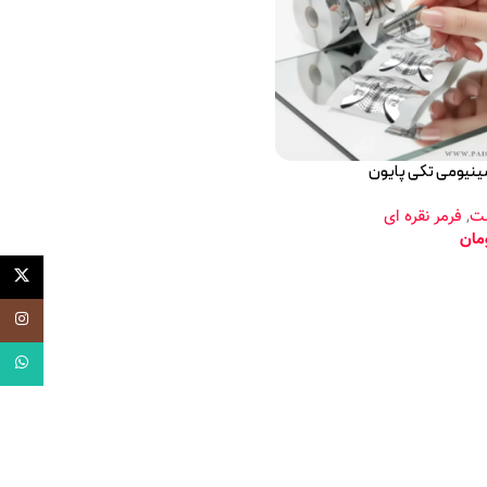
مینیومی تکی پایون
شت
,
فرمر نقره ای
مان
X
اینستاگر
واتساپ