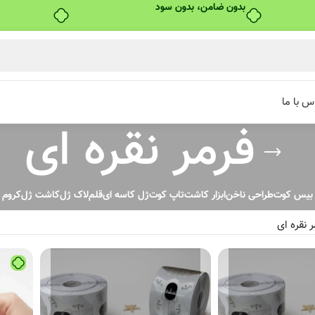
بدون ضامن، بدون سود
س با ما
فرمر نقره ای
بیس کوت
طراحی ناخن
ابزار کاشت
تاپ کوت
ژل کاسه ای
قلم
لاک ژل
کاشت ژل
کروم
ر نقره ای