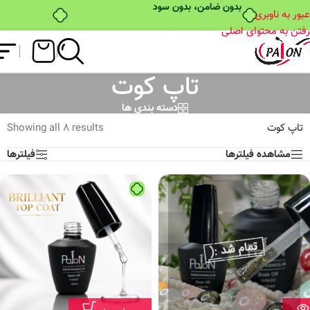
بدون ضامن، بدون سود
عبور به ناوبری
رفتن به محتوای اصلی
تاپ کوت
دسته بندی ها
تاپ کوت
Showing all 8 results
مشاهده فیلترها
فیلترها