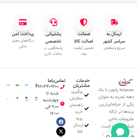
ارسال به
ضمانت
پشتیبانی
پرداخت امن
سراسر کشور
اصالت کالا
تخصصی
درگاه‌های معتبر
بانکی
سریع و مطمئن
تضمین کیفیت
پاسخگویی در
مواد
ساعات کاری
خدمات
تماس‌با‌ما
مشتریان
۰۹۲۰۳۴۰۹۲۰۰
مجموعه پایون با یک
پیگیری
شنبه تا
دهه تجربه به عنوان
سفارش
چهارشنبه
یکی از حرفه‌ای‌ترین
راهنمای
۹:۰۰ الی
برندها در ارائه
خرید
۱۷:۰۰
رویه
ملزومات ناخن
ارسال
شناخته شده است.
کالا
خلاقیت، نوآوری و