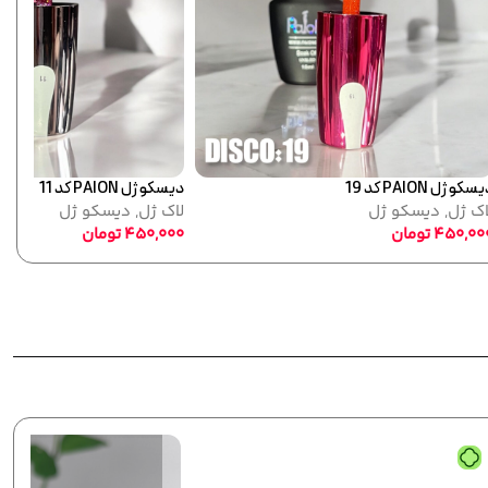
دیسکو ژل PAION کد 03
دیسکو ژل
450,000
تومان