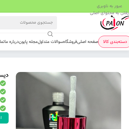
عبور به ناوبری
رفتن به محتوای اصلی
دسته‌بندی کالا
صفحه اصلی
فروشگاه
سوالات متداول
مجله پایون
درباره ما
تما
فروشگاه
/
لاک ژل
/
دیسکو ژل
/
دیسکو ژل PAION کد 21
دیسکو ژل
ار