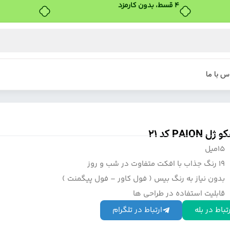
۴ قسط، بدون کارمزد
س با ما
 PAION کد 21
15میل
19 رنگ جذاب با افکت متفاوت در شب و روز
بدون نیاز به رنگ بیس ( فول کاور – فول پیگمنت )
قابلیت استفاده در طراحی ها
تباط در بله
ارتباط در تلگرام