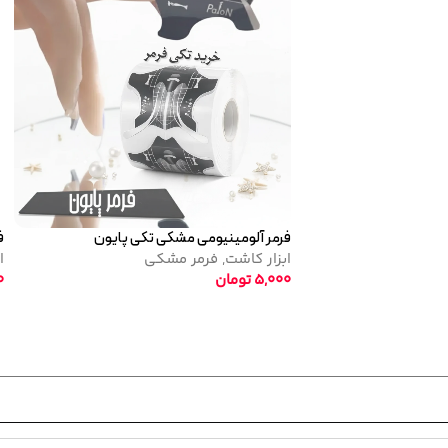
تاپ کات نرمال پایون
لاک ژل نرمال پایون کد 138
تاپ کوت
لاک ژل
,
نرمال (ساده)
520,000
تومان
320,000
تومان