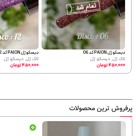
دیسکو ژل PAION کد 11
ل
لاک ژل
,
دیسکو ژل
450,000
تومان
پرفروش ترین محصولات