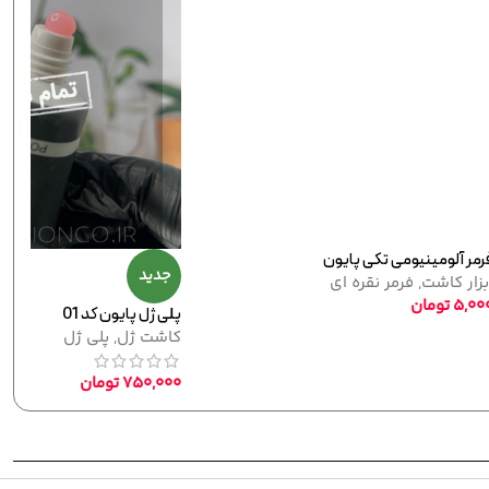
لاک ژل نرمال پایون کد 144
لاک ژل
,
نرمال (ساده)
320,000
تومان