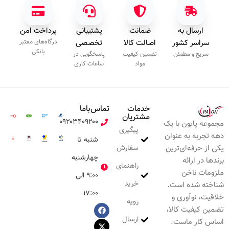
ارسال به
ضمانت
پشتیبانی
پرداخت امن
سراسر کشور
اصالت کالا
تخصصی
درگاه‌های معتبر
بانکی
سریع و مطمئن
تضمین کیفیت
پاسخگویی در
مواد
ساعات کاری
خدمات
تماس‌با‌ما
مشتریان
۰۹۲۰۳۴۰۹۲۰۰
مجموعه پایون با یک
پیگیری
دهه تجربه به عنوان
شنبه تا
سفارش
یکی از حرفه‌ای‌ترین
چهارشنبه
برندها در ارائه
راهنمای
ملزومات ناخن
۹:۰۰ الی
خرید
شناخته شده است.
۱۷:۰۰
خلاقیت، نوآوری و
رویه
تضمین کیفیت کالا،
ارسال
اساس کار ماست.