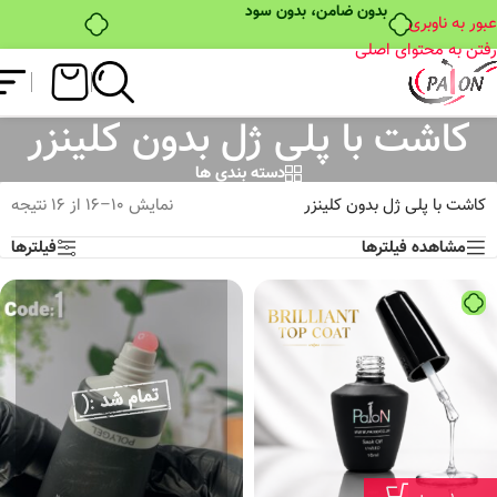
بدون ضامن، بدون سود
عبور به ناوبری
رفتن به محتوای اصلی
کاشت با پلی ژل بدون کلینزر
دسته بندی ها
کاشت با پلی ژل بدون کلینزر
نمایش 10–16 از 16 نتیجه
مشاهده فیلترها
فیلترها