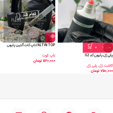
ALTIN TOP/تاپ کات آلتین پایون
جدید
پلی ژل پایون کد 02
تاپ کوت
520,000
تومان
کاشت ژل
,
پلی ژل
750,000
تومان