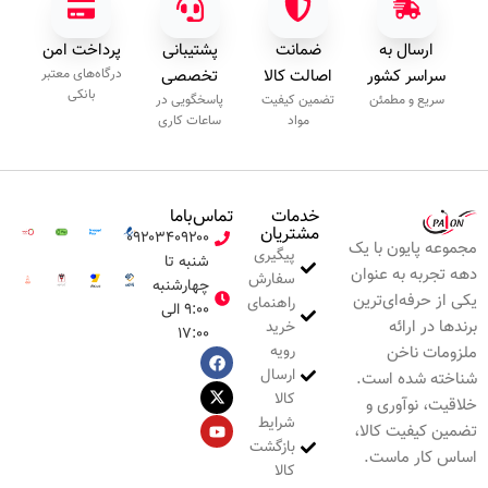
ارسال به
ضمانت
پشتیبانی
پرداخت امن
سراسر کشور
اصالت کالا
تخصصی
درگاه‌های معتبر
بانکی
سریع و مطمئن
تضمین کیفیت
پاسخگویی در
مواد
ساعات کاری
خدمات
تماس‌با‌ما
مشتریان
۰۹۲۰۳۴۰۹۲۰۰
مجموعه پایون با یک
پیگیری
شنبه تا
دهه تجربه به عنوان
سفارش
چهارشنبه
یکی از حرفه‌ای‌ترین
راهنمای
۹:۰۰ الی
برندها در ارائه
خرید
۱۷:۰۰
رویه
ملزومات ناخن
ارسال
شناخته شده است.
کالا
خلاقیت، نوآوری و
شرایط
تضمین کیفیت کالا،
بازگشت
اساس کار ماست.
کالا