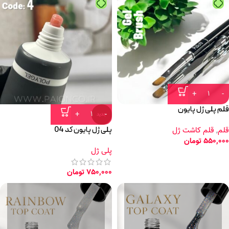
قلم پلی ژل پایون
جدید
پلی ژل پایون کد 04
قلم
,
قلم کاشت ژل
550,000
تومان
پلی ژل
750,000
تومان