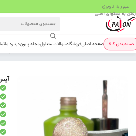
عبور به ناوبری
رفتن به محتوای اصلی
دسته‌بندی کالا
صفحه اصلی
فروشگاه
سوالات متداول
مجله پایون
درباره ما
تما
فروشگاه
/
لاک ژل
/
گلکسی کت آی
/
آیس هفت رنگ چشم گربه ای 
آیس ه