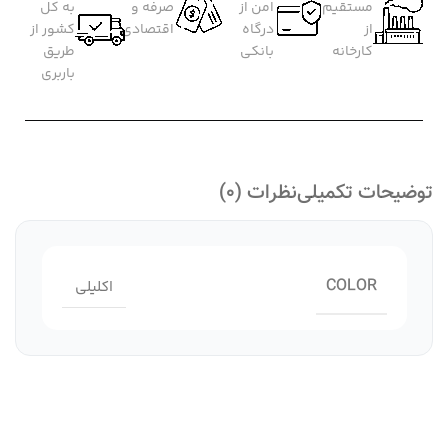
مستقیم
امن از
صرفه و
به کل
از
درگاه
اقتصادی
کشور از
کارخانه
بانکی
طریق
باربری
توضیحات تکمیلی
نظرات (0)
COLOR
اکلیلی