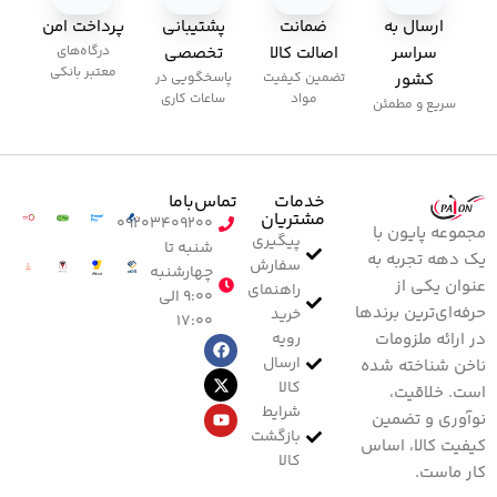
ارسال به
ضمانت
پشتیبانی
پرداخت امن
سراسر
اصالت کالا
تخصصی
درگاه‌های
معتبر بانکی
کشور
تضمین کیفیت
پاسخگویی در
مواد
ساعات کاری
سریع و مطمئن
خدمات
تماس‌با‌ما
مشتریان
۰۹۲۰۳۴۰۹۲۰۰
مجموعه پایون با
پیگیری
شنبه تا
یک دهه تجربه به
سفارش
چهارشنبه
عنوان یکی از
راهنمای
۹:۰۰ الی
حرفه‌ای‌ترین برندها
خرید
۱۷:۰۰
رویه
در ارائه ملزومات
ارسال
ناخن شناخته شده
کالا
است. خلاقیت،
شرایط
نوآوری و تضمین
بازگشت
کیفیت کالا، اساس
کالا
کار ماست.