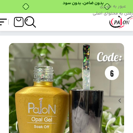
بدون ضامن، بدون سود
عبور به ناوبری
رفتن به محتوای اصلی
فروشگاه
/
لاک ژل
/
اپال ژل
/
اپال ژل پایون کد 06