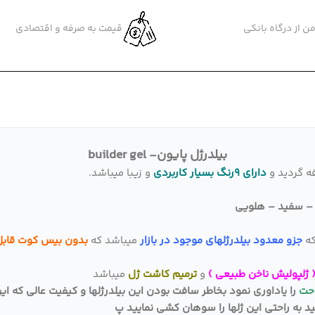
ن از درگاه بانکی
قیمت به صرفه و اقتصادی
بیلدرژل پایون- builder gel
ه گردید و
دارای 9رنگ بسیار کاربردی
و زیبا میباشد.
) – سفید – هلویی
که
جزو معدود بیلدرژلهای موجود در بازار
میباشد که
بدون بیس کوت قابل
( ژلپولیش ناخن طبیعی )
و
ترمیم کاشت ژل
میباشد
حت
را یاداوری نمود بخاطر سافت بودن این بیلدرژلها و کیفیت عالی که ا
به راحتی این ژلها را سوهان کشی نمایید پ