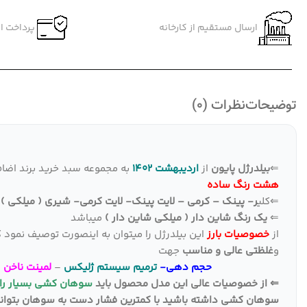
ارسال مستقیم از کارخانه
پرداخت ام
توضیحات
نظرات (0)
⇐
بیلدرژل پایون
از
اردیبهشت 1402
به مجموعه سبد خرید برند اضاف
هشت رنگ ساده
⇐کلی
ر- پینک – کرمی – لایت پینک- لایت کرمی- شیری ( میلکی 
⇐
یک رنگ شاین دار ( میلکی شاین دار )
میباشد
از
خصوصیات بارز
این بیلدرژل را میتوان به اینصورت توصیف نمود 
و
غلظتی عالی و مناسب
جهت
حجم دهی-
ترمیم سیستم ژلیکس
–
لمینت ناخن 
⇐ از خصوصیات عالی این مدل محصول باید
سوهان کشی بسیار را
سوهان کشی داشته باشید با کمترین فشار دست به سوهان بتوانید 