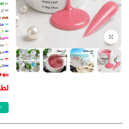
gel
⇐
⇐ از
خ
هم با
⇐
مناسب
⇐
8 رنگ ساده
بزرگنمایی تصویر
⇐
منا
⇐
منا
⇐
سوه
⇐
سا
⇐
قاب
⇐♥
لطف
ار