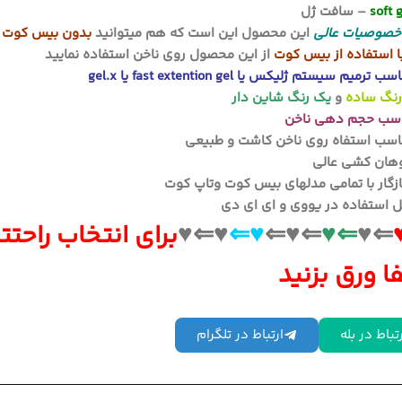
soft 
– سافت ژل
صوصیات عالی
این محصول این است که هم میتوانید
بدون بیس کوت 
 استفاده از بیس کوت
از این محصول روی ناخن استفاده نمایید
 ترمیم سیستم ژلیکس یا fast extention gel یا gel.x
و
یک رنگ شاین دار
سب حجم دهی ناخن
سب استفاه روی ناخن کاشت و طبیعی
ان کشی عالی
زگار با تمامی مدلهای بیس کوت وتاپ کوت
ل استفاده در یووی و ای ای دی
⇐♥
⇐♥
⇐♥⇐
♥⇐
♥⇐♥
برای انتخاب راحتتر
ا ورق بزنید
تباط در بله
ارتباط در تلگرام