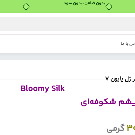
س با ما
 ژل پایون 7
Bloomy Si
یشم شکوفه‌ای
3
گرمی