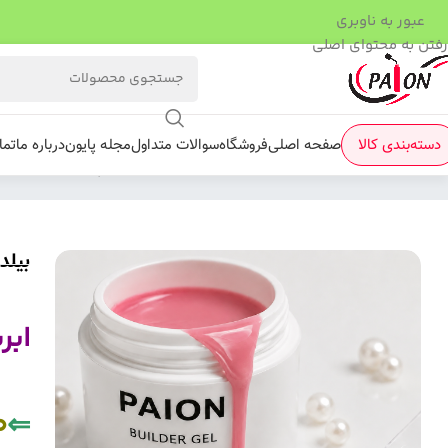
عبور به ناوبری
رفتن به محتوای اصلی
دسته‌بندی کالا
صفحه اصلی
فروشگاه
سوالات متداول
مجله پایون
درباره ما
تما
فروشگاه
/
کاشت ژل
/
بیلدر ژل
/
بیلدر ژل پایون 7
بیلدر
lk
ابر
0
⇐