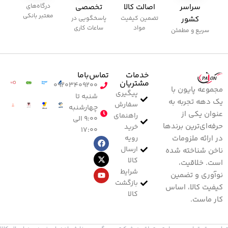
سراسر
اصالت کالا
تخصصی
درگاه‌های
معتبر بانکی
کشور
تضمین کیفیت
پاسخگویی در
مواد
ساعات کاری
سریع و مطمئن
خدمات
تماس‌با‌ما
مشتریان
۰۹۲۰۳۴۰۹۲۰۰
مجموعه پایون با
پیگیری
شنبه تا
یک دهه تجربه به
سفارش
چهارشنبه
عنوان یکی از
راهنمای
۹:۰۰ الی
حرفه‌ای‌ترین برندها
خرید
۱۷:۰۰
رویه
در ارائه ملزومات
ارسال
ناخن شناخته شده
کالا
است. خلاقیت،
شرایط
نوآوری و تضمین
بازگشت
کیفیت کالا، اساس
کالا
کار ماست.