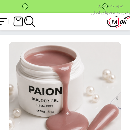
خرید قسطی با ترب‌پی
عبور به ناوبری
رفتن به محتوای اصلی
فروشگاه
/
کاشت ژل
/
بیلدر ژل
/
بیلدر ژل پایون 8