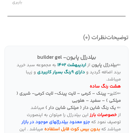
باربری
توضیحات
نظرات (0)
بیلدرژل پایون- builder gel
⇐
بیلدرژل پایون
از
اردیبهشت 1402
به مجموعه سبد خرید
برند اضافه گردید و
دارای 9رنگ بسیار کاربردی
و زیبا
میباشد.
هشت رنگ ساده
⇐کلی
ر- پینک – کرمی – لایت پینک- لایت کرمی- شیری (
میلکی ) – سفید – هلویی
⇐
یک رنگ شاین دار ( میلکی شاین دار )
میباشد
از
خصوصیات بارز
این بیلدرژل را میتوان به اینصورت
توصیف نمود که
جزو معدود بیلدرژلهای موجود در بازار
میباشد که
بدون بیس کوت قابل استفاده
میباشد . این