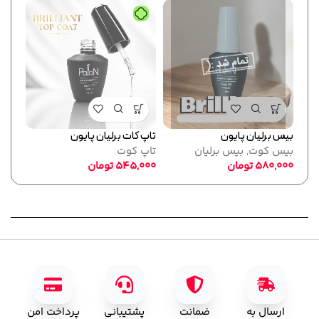
بیس برلیان پایون
تاپ کات برلیان پایون
فرمر
بیس کوت
,
بیس برلیان
تاپ کوت
پایو
580,000
تومان
545,000
تومان
ابزا
,000
ارسال به
ضمانت
پشتیبانی
پرداخت امن