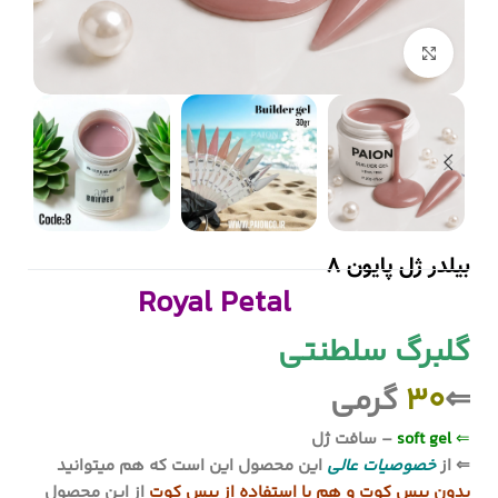
بزرگنمایی تصویر
بیلدر ژل پایون 8
Royal Petal
گلبرگ سلطنتی
⇐
30
گرمی
⇐
soft gel
– سافت ژل
⇐ از
خصوصیات عالی
این محصول این است که هم میتوانید
بدون بیس کوت و هم با استفاده از بیس کوت
از این محصول