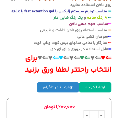
روی ناخن استفاده نمایید
⇐
مناسب ترمیم سیستم ژلیکس یا fast extention gel یا gel.x
⇐
8 رنگ ساده
و
یک رنگ شاین دار
⇐
مناسب حجم دهی ناخن
⇐
مناسب استفاه روی ناخن کاشت و طبیعی
⇐
سوهان کشی عالی
⇐
سازگار با تمامی مدلهای بیس کوت وتاپ کوت
⇐
قابل استفاده در یووی و ای ای دی
⇐♥
⇐♥
⇐♥
⇐♥⇐
♥⇐
♥⇐♥
برای
انتخاب راحتتر لطفا ورق بزنید
ارتباط در بله
ارتباط در تلگرام
1,200,000
تومان