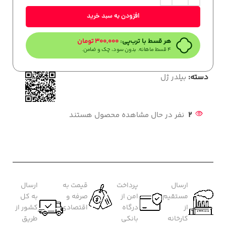
افزودن به سبد خرید
هر قسط با ترب‌پی:
300,000
تومان
۴ قسط ماهانه. بدون سود، چک و ضامن.
دسته:
بیلدر ژل
2
نفر در حال مشاهده محصول هستند
ارسال
پرداخت
قیمت به
ارسال
مستقیم
امن از
صرفه و
به کل
از
درگاه
اقتصادی
کشور از
کارخانه
بانکی
طریق