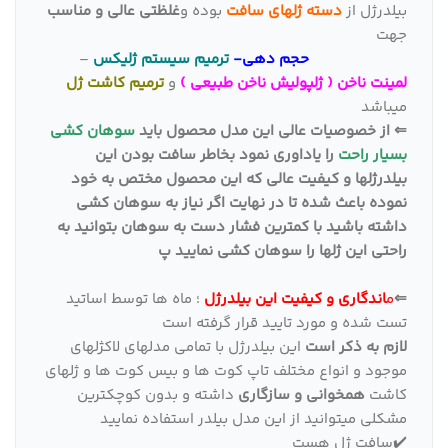
بیلدرژل از
دسته ژلهای سافت
بوده و
غلظتی عالی و مناسب
جهت
حجم دهی-
ترمیم سیستم ژلیکس
–
لمینت ناخن ( ژلپولیش ناخن طبیعی )
و
ترمیم کاشت ژل
میباشد
⇐ از خصوصیات عالی این مدل محصول باید
سوهان کشی
بسیار راحت
را یاداوری نمود بخاطر سافت بودن این
بیلدرژلها و کیفیت عالی که این محصول مختص به خود
نموده باعث شده تا در نهایت اگر نیاز به سوهان کشی
داشته باشید با کمترین فشار دست به سوهان بتوانید به
راحتی این ژلها را سوهان کشی نمایید پ
⇐
م
اندگاری و کیفیت این بیلدرژل
؛ ماه ها توسط اساتید
تست شده و مورد تایید قرار گرفته است
لازم به ذکر است
این بیلدرژل با تمامی مدلهای لاکژلهای
موجود و انواع مختلف تاپ کوت ها و بیس کوت ها و ژلهای
کاشت
همخوانی و سازگاری
داشته و بدون کوچکترین
مشکلی میتوانید از این مدل بیلدر استفاده نمایید
✔️سافت ژل هست