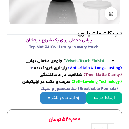
بزرگنمایی تصویر
تاپ کات مات پایون
پایانی مخملی برای یک شروع درخشان
Top Mat PAION: Luxury in every touch .
♥
Velvet-Touch Finish)
جلوه‌ی مخملی نهایی (
(Anti-Stain & Long-Lasting)
پایداریِ خیره‌کننده
♥
(True-Matte Clarity)
شفافیت در مات‌کنندگی
(Self-Leveling Technology)
سرعت و دقت در اپلیکیشن
سلامت‌محور و سبک (Breathable Formula)
ارتباط در بله
ارتباط در تلگرام
520,000
تومان