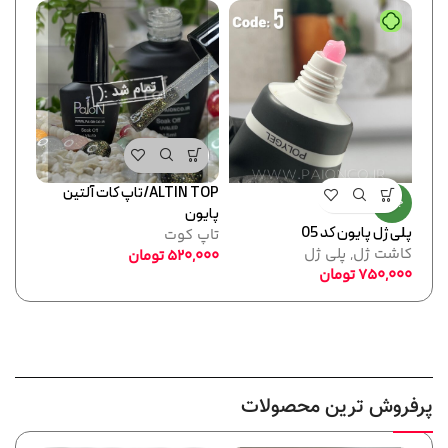
ALTIN TOP/تاپ کات آلتین
تاپ ک
جدید
پایون
تاپ 
پلی ژل پایون کد 05
تاپ کوت
,000
کاشت ژل
,
پلی ژل
520,000
تومان
750,000
تومان
پرفروش ترین محصولات