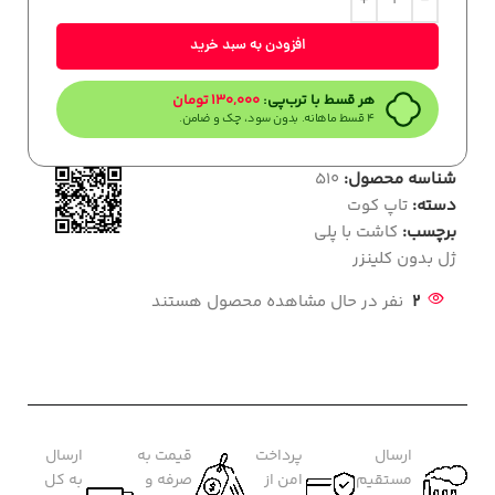
افزودن به سبد خرید
هر قسط با ترب‌پی:
130,000
تومان
۴ قسط ماهانه. بدون سود، چک و ضامن.
شناسه محصول:
510
دسته:
تاپ کوت
برچسب:
کاشت با پلی
ژل بدون کلینزر
2
نفر در حال مشاهده محصول هستند
ارسال
پرداخت
قیمت به
ارسال
مستقیم
امن از
صرفه و
به کل