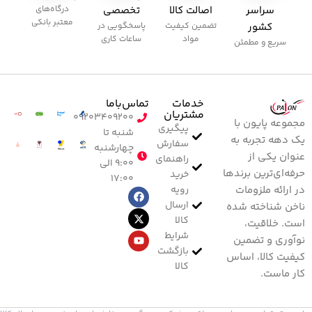
سراسر
اصالت کالا
تخصصی
درگاه‌های
معتبر بانکی
کشور
تضمین کیفیت
پاسخگویی در
مواد
ساعات کاری
سریع و مطمئن
خدمات
تماس‌با‌ما
مشتریان
۰۹۲۰۳۴۰۹۲۰۰
مجموعه پایون با
پیگیری
شنبه تا
یک دهه تجربه به
سفارش
چهارشنبه
عنوان یکی از
راهنمای
۹:۰۰ الی
حرفه‌ای‌ترین برندها
خرید
۱۷:۰۰
رویه
در ارائه ملزومات
ارسال
ناخن شناخته شده
کالا
است. خلاقیت،
شرایط
نوآوری و تضمین
بازگشت
کیفیت کالا، اساس
کالا
کار ماست.