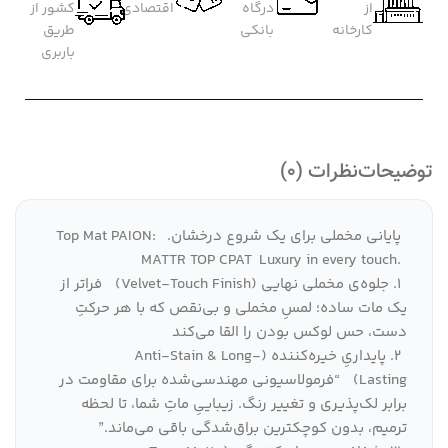
از
درگاه
اقتصادی
کشور از
کارخانه
بانکی
طریق
باربری
توضیحات
نظرات (0)
پایانی مخملی برای یک شروع درخشان.
Top Mat PAION:
MATTR TOP CPAT
Luxury in every touch.
۱. جلوه‌ی مخملی نهایی (Velvet-Touch Finish)
فراتر از
یک مات ساده؛ لمسِ مخملی و بی‌نقص که با هر حرکتِ
دست، حس لوکس بودن را القا می‌کند
۲. پایداریِ خیره‌کننده (Anti-Stain & Long-
Lasting)
“فرمولاسیونی مهندسی‌شده برای مقاومت در
برابر لک‌پذیری و تغییر رنگ. زیباییِ ماتِ شما، تا لحظه
ترمیم، بدون کوچکترین براق‌شدگی باقی می‌ماند.”