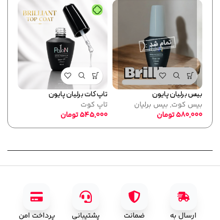
بیس برلیان پایون
تاپ کات برلیان پایون
فرمر
بیس کوت
,
بیس برلیان
تاپ کوت
پایو
580,000
تومان
545,000
تومان
ابزا
,000
ارسال به
ضمانت
پشتیبانی
پرداخت امن