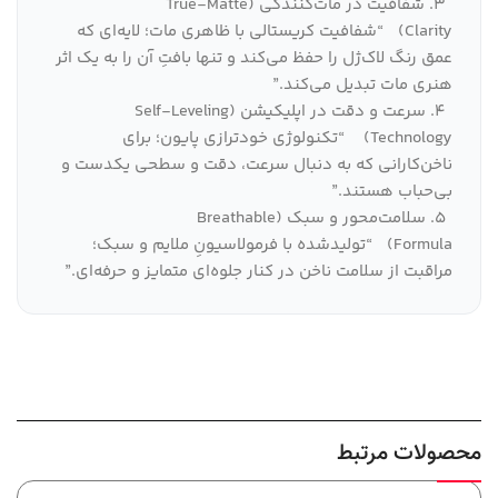
۳. شفافیت در مات‌کنندگی (True-Matte
Clarity)
“شفافیت کریستالی با ظاهری مات؛ لایه‌ای که
عمق رنگ لاک‌ژل را حفظ می‌کند و تنها بافتِ آن را به یک اثر
هنری مات تبدیل می‌کند.”
۴. سرعت و دقت در اپلیکیشن (Self-Leveling
Technology)
“تکنولوژی خودترازی پایون؛ برای
ناخن‌کارانی که به دنبال سرعت، دقت و سطحی یکدست و
بی‌حباب هستند.”
۵. سلامت‌محور و سبک (Breathable
Formula)
“تولیدشده با فرمولاسیونِ ملایم و سبک؛
مراقبت از سلامت ناخن در کنار جلوه‌ای متمایز و حرفه‌ای.”
محصولات مرتبط