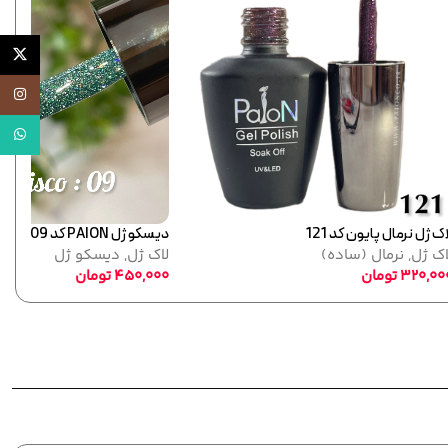
X
اینستاگر
واتساپ
لاک ژل نرمال پایون کد 111
لاک ژل
,
نرمال (ساده)
320,000
تومان