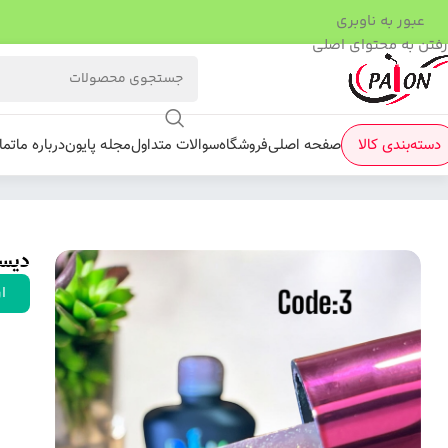
عبور به ناوبری
رفتن به محتوای اصلی
دسته‌بندی کالا
صفحه اصلی
فروشگاه
سوالات متداول
مجله پایون
درباره ما
تما
فروشگاه
/
لاک ژل
/
دیسکونود 03
دیسکو
ار