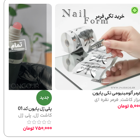
لاک ژل نرمال پایون کد 144
لاک ژل
,
نرمال (ساده)
320,000
تومان