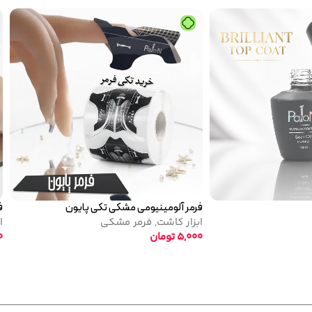
تاپ کات نرمال پایون
لاک ژل نرمال پایون کد 138
تاپ کوت
لاک ژل
,
نرمال (ساده)
520,000
تومان
320,000
تومان