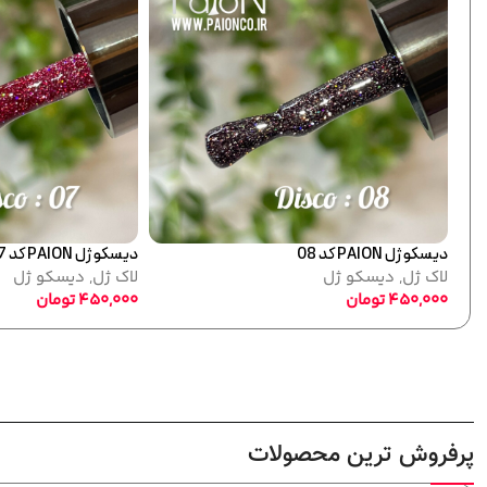
121
دیسکو ژل PAION کد 09
ده)
لاک ژل
,
دیسکو ژل
450,000
تومان
پرفروش ترین محصولات