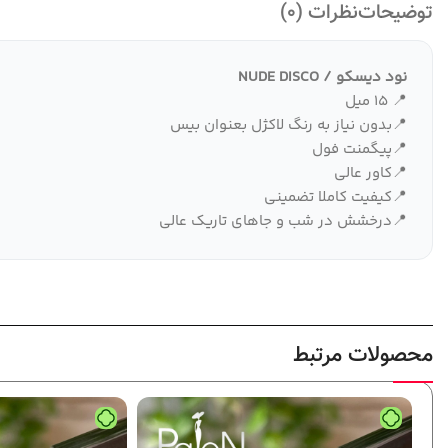
توضیحات
نظرات (0)
نود دیسکو / NUDE DISCO
📍
15 میل
📍
بدون نیاز به رنگ لاکژل بعنوان بیس
📍
پیگمنت فول
📍
کاور عالی
📍
کیفیت کاملا تضمینی
📍
درخشش در شب و جاهای تاریک عالی
محصولات مرتبط