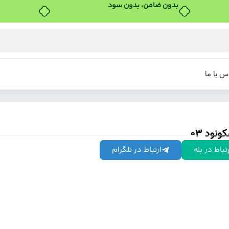
خرید قسطی با ترب‌پی
س با ما
نود 03
تباط در بله
ارتباط در تلگرام