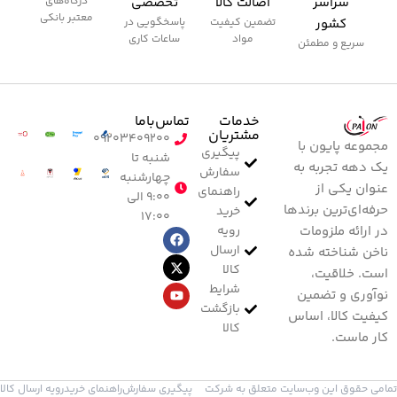
سراسر
اصالت کالا
تخصصی
درگاه‌های
معتبر بانکی
کشور
تضمین کیفیت
پاسخگویی در
مواد
ساعات کاری
سریع و مطمئن
خدمات
تماس‌با‌ما
مشتریان
۰۹۲۰۳۴۰۹۲۰۰
مجموعه پایون با
پیگیری
شنبه تا
یک دهه تجربه به
سفارش
چهارشنبه
عنوان یکی از
راهنمای
۹:۰۰ الی
حرفه‌ای‌ترین برندها
خرید
۱۷:۰۰
رویه
در ارائه ملزومات
ارسال
ناخن شناخته شده
کالا
است. خلاقیت،
شرایط
نوآوری و تضمین
بازگشت
کیفیت کالا، اساس
کالا
کار ماست.
تمامی حقوق این وب‌سایت متعلق به شرکت
پیگیری سفارش
راهنمای خرید
رویه ارسال کالا