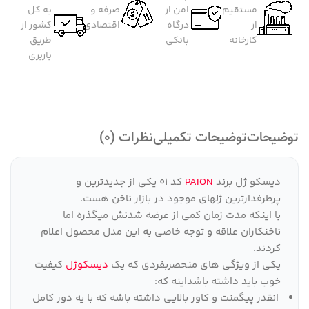
مستقیم
امن از
صرفه و
به کل
از
درگاه
اقتصادی
کشور از
کارخانه
بانکی
طریق
باربری
توضیحات
توضیحات تکمیلی
نظرات (0)
دیسکو ژل برند
PAION
کد 01 یکی از جدیدترین و
پرطرفدارترین ژلهای موجود در بازار ناخن هست.
با اینکه مدت زمان کمی از عرضه شدنش میگذره اما
ناخنکاران علاقه و توجه خاصی به این مدل محصول اعلام
کردند.
یکی از ویژگی های منحصربفردی که یک
دیسکوژل
کیفیت
خوب باید داشته باشداینه که:
انقدر پیگمنت و کاور بالایی داشته باشه که با یه دور کامل