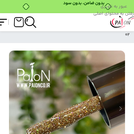
بدون ضامن، بدون سود
عبور به ناوبری
رفتن به محتوای اصلی
فروشگاه
/
لاک ژل
/
دیسکو ژل
/
دیسکو ژل PAION کد
02