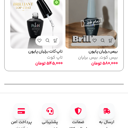
بیس برلیان پایون
تاپ کات برلیان پایون
فرمر
بیس کوت
,
بیس برلیان
تاپ کوت
پایو
580,000
تومان
545,000
تومان
ابزا
,000
ارسال به
ضمانت
پشتیبانی
پرداخت امن