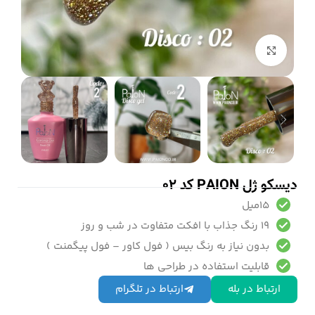
بزرگنمایی تصویر
دیسکو ژل PAION کد 02
15میل
19 رنگ جذاب با افکت متفاوت در شب و روز
بدون نیاز به رنگ بیس ( فول کاور – فول پیگمنت )
قابلیت استفاده در طراحی ها
ارتباط در بله
ارتباط در تلگرام