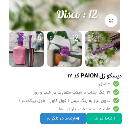
بزرگنمایی تصویر
دیسکو ژل PAION کد 12
15میل
19 رنگ جذاب با افکت متفاوت در شب و روز
بدون نیاز به رنگ بیس ( فول کاور – فول پیگمنت )
قابلیت استفاده در طراحی ها
ارتباط در بله
ارتباط در تلگرام