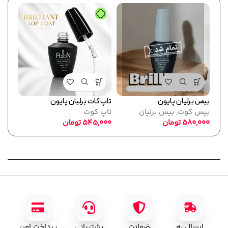
بیس برلیان پایون
تاپ کات برلیان پایون
فرمر
بیس کوت
,
بیس برلیان
تاپ کوت
پایو
580,000
تومان
545,000
تومان
ابزا
,000
ارسال به
ضمانت
پشتیبانی
پرداخت امن