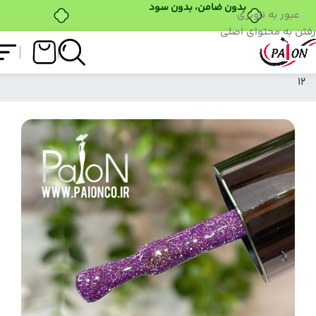
بدون ضامن، بدون سود
عبور به ناوبری
رفتن به محتوای اصلی
فروشگاه
/
لاک ژل
/
دیسکو ژل
/
دیسکو ژل PAION کد
12