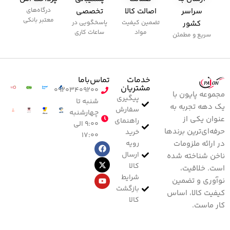
سراسر
اصالت کالا
تخصصی
درگاه‌های
معتبر بانکی
کشور
تضمین کیفیت
پاسخگویی در
مواد
ساعات کاری
سریع و مطمئن
خدمات
تماس‌با‌ما
مشتریان
۰۹۲۰۳۴۰۹۲۰۰
مجموعه پایون با
پیگیری
شنبه تا
یک دهه تجربه به
سفارش
چهارشنبه
عنوان یکی از
راهنمای
۹:۰۰ الی
حرفه‌ای‌ترین برندها
خرید
۱۷:۰۰
رویه
در ارائه ملزومات
ارسال
ناخن شناخته شده
کالا
است. خلاقیت،
شرایط
نوآوری و تضمین
بازگشت
کیفیت کالا، اساس
کالا
کار ماست.