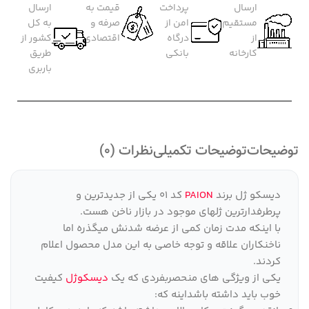
ارسال
پرداخت
قیمت به
ارسال
مستقیم
امن از
صرفه و
به کل
از
درگاه
اقتصادی
کشور از
کارخانه
بانکی
طریق
باربری
توضیحات
توضیحات تکمیلی
نظرات (0)
دیسکو ژل برند
PAION
کد 01 یکی از جدیدترین و
پرطرفدارترین ژلهای موجود در بازار ناخن هست.
با اینکه مدت زمان کمی از عرضه شدنش میگذره اما
ناخنکاران علاقه و توجه خاصی به این مدل محصول اعلام
کردند.
یکی از ویژگی های منحصربفردی که یک
دیسکوژل
کیفیت
خوب باید داشته باشداینه که: