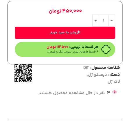
450,000
تومان
افزودن به سبد خرید
هر قسط با ترب‌پی:
112,500
تومان
۴ قسط ماهانه. بدون سود، چک و ضامن.
شناسه محصول:
D12
دسته:
دیسکو ژل
,
لاک ژل
3
نفر در حال مشاهده محصول هستند