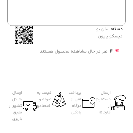
دسته:
سان بو
دیسکو پایون
4
نفر در حال مشاهده محصول هستند
ارسال
پرداخت
قیمت به
ارسال
مستقیم
امن از
صرفه و
به کل
از
درگاه
اقتصادی
کشور از
کارخانه
بانکی
طریق
باربری