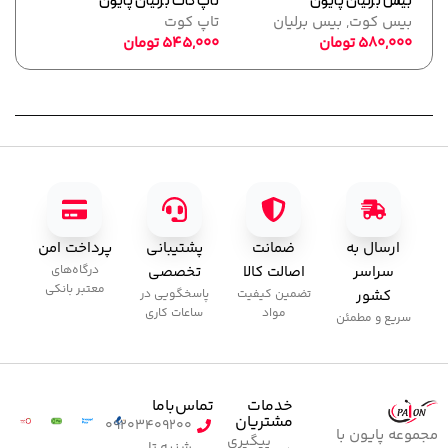
بیس برلیان پایون
تاپ کات برلیان پایون
فرمر
بیس کوت
,
بیس برلیان
تاپ کوت
پایو
580,000
تومان
545,000
تومان
ابزا
,000
ارسال به
ضمانت
پشتیبانی
پرداخت امن
سراسر
اصالت کالا
تخصصی
درگاه‌های
معتبر بانکی
کشور
تضمین کیفیت
پاسخگویی در
مواد
ساعات کاری
سریع و مطمئن
خدمات
تماس‌با‌ما
مشتریان
۰۹۲۰۳۴۰۹۲۰۰
مجموعه پایون با
پیگیری