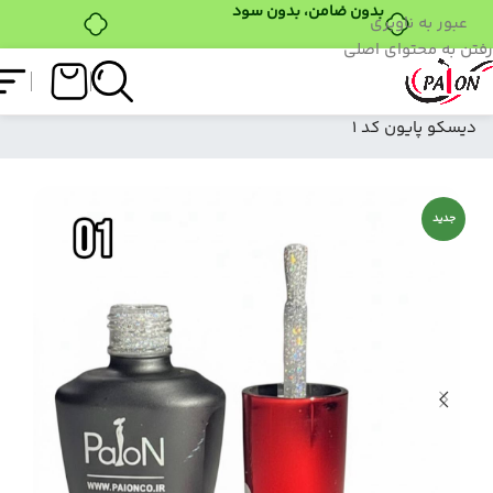
بدون ضامن، بدون سود
عبور به ناوبری
رفتن به محتوای اصلی
فروشگاه
/
لاک ژل
/
سان بو دیسکو پایون
/
سان بو
دیسکو پایون کد 1
جدید