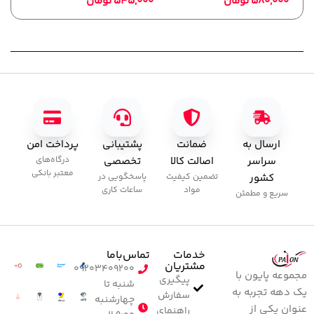
580,000
تومان
545,000
تومان
ابزا
,000
ارسال به
ضمانت
پشتیبانی
پرداخت امن
سراسر
اصالت کالا
تخصصی
درگاه‌های
معتبر بانکی
کشور
تضمین کیفیت
پاسخگویی در
مواد
ساعات کاری
سریع و مطمئن
خدمات
تماس‌با‌ما
مشتریان
۰۹۲۰۳۴۰۹۲۰۰
مجموعه پایون با
پیگیری
شنبه تا
یک دهه تجربه به
سفارش
چهارشنبه
عنوان یکی از
راهنمای