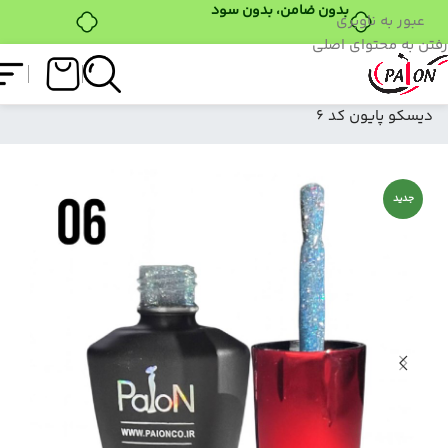
بدون ضامن، بدون سود
عبور به ناوبری
رفتن به محتوای اصلی
فروشگاه
/
لاک ژل
/
سان بو دیسکو پایون
/
سان بو
دیسکو پایون کد 6
جدید