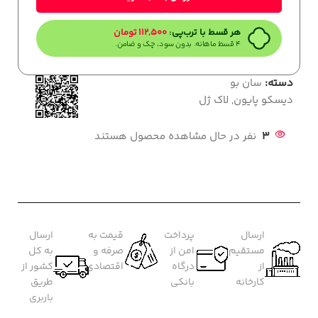
هر قسط با ترب‌پی:
112,500
تومان
۴ قسط ماهانه. بدون سود، چک و ضامن.
دسته:
سان بو
دیسکو پایون
,
لاک ژل
3
نفر در حال مشاهده محصول هستند
ارسال
پرداخت
قیمت به
ارسال
مستقیم
امن از
صرفه و
به کل
از
درگاه
اقتصادی
کشور از
کارخانه
بانکی
طریق
باربری