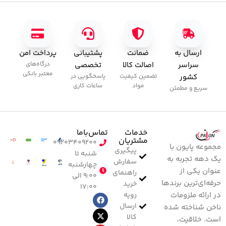
ارسال به
ضمانت
پشتیبانی
پرداخت امن
سراسر
اصالت کالا
تخصصی
درگاه‌های
معتبر بانکی
کشور
تضمین کیفیت
پاسخگویی در
مواد
ساعات کاری
سریع و مطمئن
خدمات
تماس‌با‌ما
مشتریان
۰۹۲۰۳۴۰۹۲۰۰
مجموعه پایون با
پیگیری
شنبه تا
یک دهه تجربه به
سفارش
چهارشنبه
عنوان یکی از
راهنمای
۹:۰۰ الی
حرفه‌ای‌ترین برندها
خرید
۱۷:۰۰
رویه
در ارائه ملزومات
ارسال
ناخن شناخته شده
کالا
است. خلاقیت،