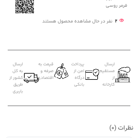
فرمر روسی
2
نفر در حال مشاهده محصول هستند
ارسال
پرداخت
قیمت به
ارسال
مستقیم
امن از
صرفه و
به کل
از
درگاه
اقتصادی
کشور از
کارخانه
بانکی
طریق
باربری
نظرات (0)