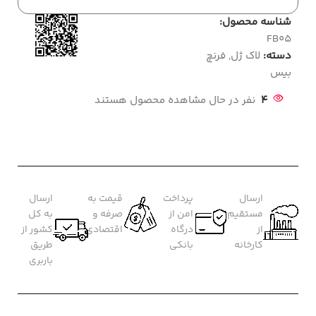
شناسه محصول:
FB05
دسته:
لاک ژل
,
فرنچ
بیس
4
نفر در حال مشاهده محصول هستند
ارسال
پرداخت
قیمت به
ارسال
مستقیم
امن از
صرفه و
به کل
از
درگاه
اقتصادی
کشور از
کارخانه
بانکی
طریق
باربری