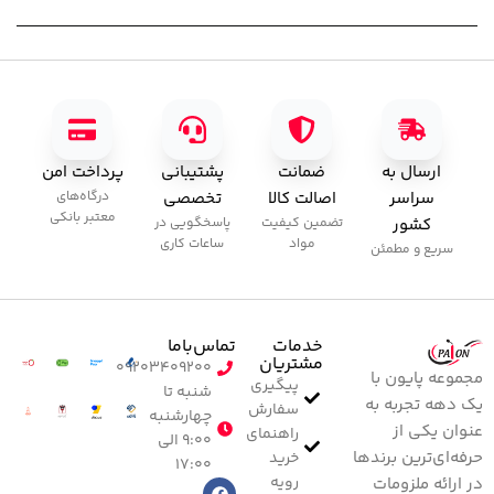
ارسال به
ضمانت
پشتیبانی
پرداخت امن
سراسر
اصالت کالا
تخصصی
درگاه‌های
معتبر بانکی
کشور
تضمین کیفیت
پاسخگویی در
مواد
ساعات کاری
سریع و مطمئن
خدمات
تماس‌با‌ما
مشتریان
۰۹۲۰۳۴۰۹۲۰۰
مجموعه پایون با
پیگیری
شنبه تا
یک دهه تجربه به
سفارش
چهارشنبه
عنوان یکی از
راهنمای
۹:۰۰ الی
حرفه‌ای‌ترین برندها
خرید
۱۷:۰۰
رویه
در ارائه ملزومات