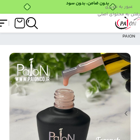
بدون ضامن، بدون سود
عبور به ناوبری
رفتن به محتوای اصلی
فروشگاه
/
لاک ژل
/
فرنچ بیس
/
فرنچ بیس 05
PAION