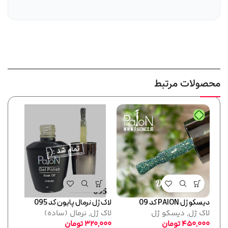
محصولات مرتبط
دیسکو ژل PAION کد 09
لاک ژل نرمال پایون کد 095
لاک ژل
لاک ژل
,
دیسکو ژل
لاک ژل
,
نرمال (ساده)
لاک 
450,000
تومان
320,000
تومان
,000