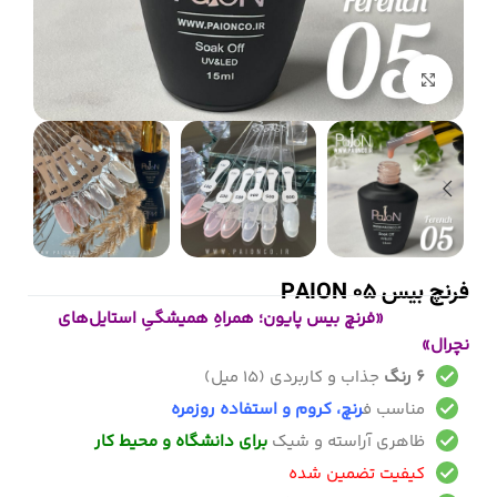
بزرگنمایی تصویر
فرنچ بیس 05 PAION
«فرنچ بیس پایون؛ همراهِ همیشگیِ استایل‌های
نچرال»
۶ رنگ
جذاب و کاربردی (۱۵ میل)
مناسب ف
رنچ، کروم و استفاده روزمره
ظاهری آراسته و شیک
برای دانشگاه و محیط کار
کیفیت تضمین شده