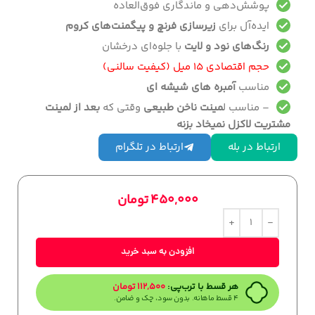
پوشش‌دهی و ماندگاری فوق‌العاده
ایده‌آل برای
زیرسازی فرنچ و پیگمنت‌های کروم
رنگ‌های نود و لایت
با جلوه‌ای درخشان
حجم اقتصادی ۱۵ میل (کیفیت سالنی)
مناسب
آمبره های شیشه ای
– مناسب ل
مینت ناخن طبیعی
وقتی که
بعد از لمینت
مشتریت لاکزل نمیخاد بزنه
ارتباط در بله
ارتباط در تلگرام
450,000
تومان
افزودن به سبد خرید
هر قسط با ترب‌پی:
112,500
تومان
۴ قسط ماهانه. بدون سود، چک و ضامن.