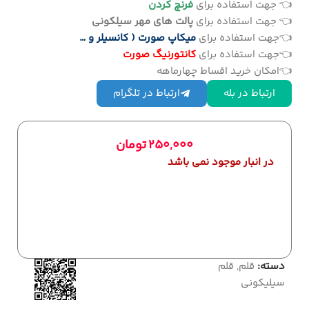
👈 جهت استفاده برای
فرنچ کردن
👈 جهت استفاده برای
پالت های مهر سیلکونی
👈جهت استفاده برای
میکاپ صورت ( کانسیلر و …
👈جهت استفاده برای
کانتورنیگ صورت
👈امکان خرید اقساط چهارماهه
ارتباط در بله
ارتباط در تلگرام
250,000
تومان
در انبار موجود نمی باشد
دسته:
قلم
,
قلم
سیلیکونی