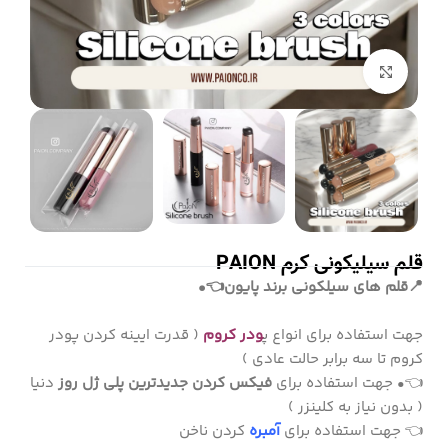
بزرگنمایی تصویر
قلم سیلیکونی کرم PAION
📍قلم های سیلکونی برند پایون👈•
جهت استفاده برای انواع پ
ودر کروم
( قدرت ایینه کردن پودر
کروم تا سه برابر حالت عادی )
👈• جهت استفاده برای
فیکس کردن جدیدترین پلی ژل روز
دنیا
( بدون نیاز به کلینزر )
👈 جهت استفاده برای
آمبره
کردن ناخن