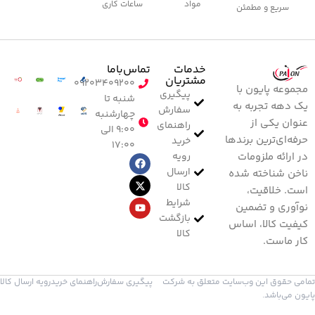
مواد
ساعات کاری
سریع و مطمئن
خدمات
تماس‌با‌ما
مشتریان
۰۹۲۰۳۴۰۹۲۰۰
مجموعه پایون با
پیگیری
شنبه تا
یک دهه تجربه به
سفارش
چهارشنبه
عنوان یکی از
راهنمای
۹:۰۰ الی
حرفه‌ای‌ترین برندها
خرید
۱۷:۰۰
رویه
در ارائه ملزومات
ارسال
ناخن شناخته شده
کالا
است. خلاقیت،
شرایط
نوآوری و تضمین
بازگشت
کیفیت کالا، اساس
کالا
کار ماست.
تمامی حقوق این وب‌سایت متعلق به شرکت
پیگیری سفارش
راهنمای خرید
رویه ارسال کالا
پایون می‌باشد.