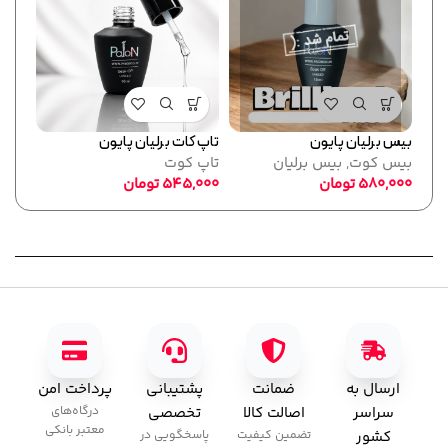
بیس برلیان پایون
تاپ کات برلیان پایون
فرمر
بیس کوت
,
بیس برلیان
تاپ کوت
پایو
580,000
تومان
545,000
تومان
ابزا
,000
ارسال به
ضمانت
پشتیبانی
پرداخت امن
سراسر
اصالت کالا
تخصصی
درگاه‌های
معتبر بانکی
کشور
تضمین کیفیت
پاسخگویی در