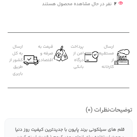
2
نفر در حال مشاهده محصول هستند
ارسال
پرداخت
قیمت به
ارسال
مستقیم
امن از
صرفه و
به کل
از
درگاه
اقتصادی
کشور از
کارخانه
بانکی
طریق
باربری
توضیحات
نظرات (0)
قلم های سیلکونی برند پایون با جدیدترین کیفیت روز دنیا