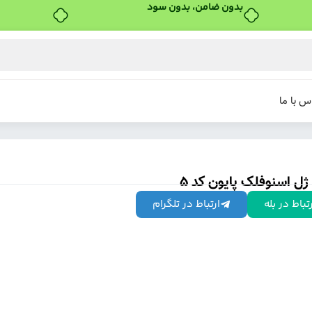
خرید قسطی با ترب‌پی
س با ما
ژل اسنوفلک پایون کد 5
تباط در بله
ارتباط در تلگرام