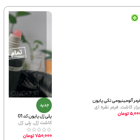
ومینیومی تکی پایون
جدید
اشت
,
فرمر نقره ای
ومان
پلی ژل پایون کد 01
کاشت ژل
,
پلی ژل
750,000
تومان