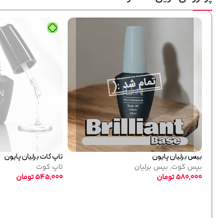
یس برلیان پایون
تاپ کات برلیان پایون
یس کوت
,
بیس برلیان
تاپ کوت
580,00
تومان
545,000
تومان