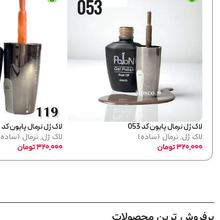
لاک ژل نرمال پایون کد 022
لاک
لاک ژل
,
نرمال (ساده)
لا
320,000
تومان
00
پرفروش ترین محصولات