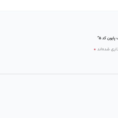
ایون کد 5”
*
اری شده‌اند