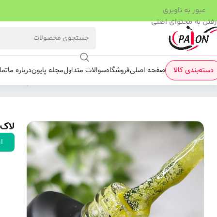
عبور به ناوبری
رفتن به محتوای اصلی
دسته‌بندی کالا
صفحه اصلی
فروشگاه
سوالات متداول
مجله پایون
درباره ما
تما
فروشگاه
/
لاک ژل
/
اسنوفلک
/
لاک ژل اسنوفلک پایون کد 5
لاک 
ار