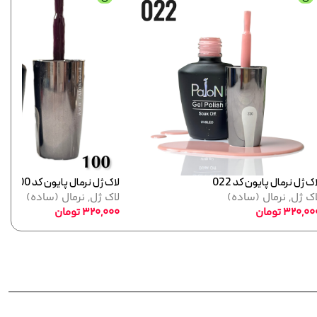
اسنونود 07
لاک ژل نرما
لاک ژل
,
اسنونود
لاک ژل
,
ن
410,000
تومان
320,000