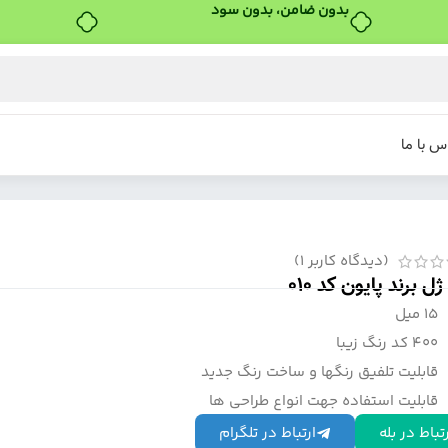
بدون ضامن، بدون سود
س با ما
(دیدگاه کاربر
1
)
ل برند پایون کد 010
15 میل
400 کد رنگ زیبا
قابلیت تلفیق رنگها و ساخت رنگ جدید
قابلیت استفاده جهت انواع طراحی ها
تباط در بله
ارتباط در تلگرام