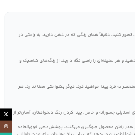
. تصور کنید، دقیقاً همان رنگی که در ذهن دارید، به راحتی در
هید و هر سلیقه‌ای را راضی نگه دارید. از رنگ‌های کلاسیک و
 منحصر به فرد پیدا خواهید کرد. دیگر یکنواختی معنا ندارد، هر
ای استایلی جسورانه و خاص. پیدا کردن رنگ دلخواهتان، آسان‌تر از
X
اینستاگر
، از هدر رفتن محصول جلوگیری می‌کنند. پوشش‌دهی فوق‌العاده
یکدست و زیبا را به ناخن‌های شما می‌بخشد. و ماندگاری طولانی 50 تا 70 روزه بدون عیوب، به شما اطمینان می‌دهد که زیبایی ناخن‌هایتان برای مدت طولانی