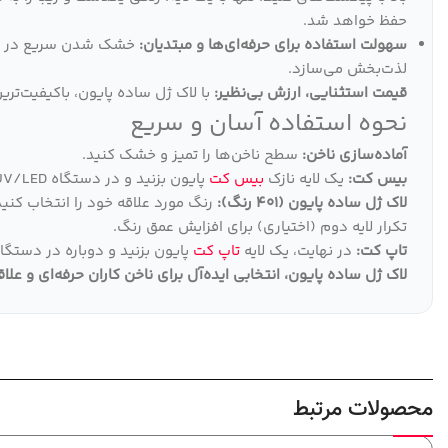
حفظ خواهد شد.
سهولت استفاده برای حرفه‌ای‌ها و مبتدیان:
لذت‌بخش می‌سازد.
قیمت استثنایی، ارزش بی‌نظیر:
با لاک ژل ساده پایون، باکیفیت‌تری
نحوه استفاده آسان و سریع
آماده‌سازی ناخن:
سطح ناخن‌ها را تمیز و خشک کنید.
بیس کت:
یک لایه نازک
بیس کت
پایون بزنید و در دستگاه UV/LED خشک کنید.
لاک ژل ساده پایون (401 رنگ):
رنگ مورد علاقه خود را انتخاب کنید
تکرار لایه دوم (اختیاری) برای افزایش عمق رنگ.
تاپ کت:
در نهایت، یک لایه
تاپ کت
پایون بزنید و دوباره در دستگاه UV/LED خشک کنی
لاک ژل ساده پایون، انتخابی ایده‌آل برای ناخن کاران حرفه‌ای و علا
محصولات مرتبط