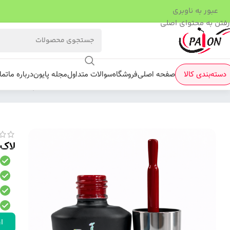
عبور به ناوبری
رفتن به محتوای اصلی
دسته‌بندی کالا
صفحه اصلی
فروشگاه
سوالات متداول
مجله پایون
درباره ما
تما
فروشگاه
/
لاک ژل
/
نرمال (ساده)
/
لاک ژل برند پایون کد 010
لاک ژ
ار