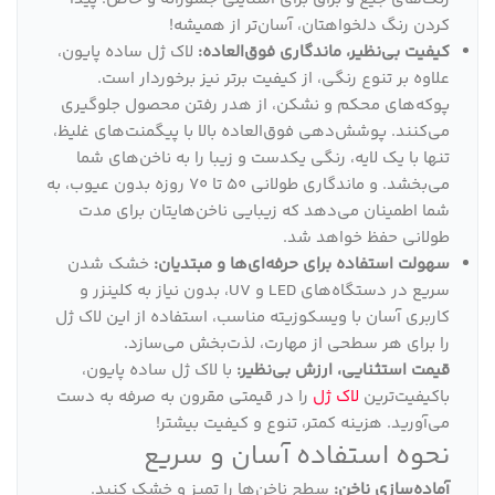
کردن رنگ دلخواهتان، آسان‌تر از همیشه!
کیفیت بی‌نظیر، ماندگاری فوق‌العاده:
لاک ژل ساده پایون،
علاوه بر تنوع رنگی، از کیفیت برتر نیز برخوردار است.
پوکه‌های محکم و نشکن، از هدر رفتن محصول جلوگیری
می‌کنند. پوشش‌دهی فوق‌العاده بالا با پیگمنت‌های غلیظ،
تنها با یک لایه، رنگی یکدست و زیبا را به ناخن‌های شما
می‌بخشد. و ماندگاری طولانی 50 تا 70 روزه بدون عیوب، به
شما اطمینان می‌دهد که زیبایی ناخن‌هایتان برای مدت
طولانی حفظ خواهد شد.
سهولت استفاده برای حرفه‌ای‌ها و مبتدیان:
خشک شدن
سریع در دستگاه‌های LED و UV، بدون نیاز به کلینزر و
کاربری آسان با ویسکوزیته مناسب، استفاده از این لاک ژل
را برای هر سطحی از مهارت، لذت‌بخش می‌سازد.
قیمت استثنایی، ارزش بی‌نظیر:
با لاک ژل ساده پایون،
باکیفیت‌ترین
لاک ژل
را در قیمتی مقرون به صرفه به دست
می‌آورید. هزینه کمتر، تنوع و کیفیت بیشتر!
نحوه استفاده آسان و سریع
آماده‌سازی ناخن:
سطح ناخن‌ها را تمیز و خشک کنید.