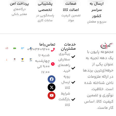
ارسال به
ضمانت
پشتیبانی
پرداخت امن
سراسر
اصالت کالا
تخصصی
درگاه‌های
معتبر بانکی
کشور
تضمین کیفیت
پاسخگویی در
مواد
ساعات کاری
سریع و مطمئن
خدمات
تماس‌با‌ما
مشتریان
۰۹۲۰۳۴۰۹۲۰۰
مجموعه پایون با
پیگیری
شنبه تا
یک دهه تجربه به
سفارش
چهارشنبه
عنوان یکی از
راهنمای
۹:۰۰ الی
حرفه‌ای‌ترین برندها
خرید
۱۷:۰۰
رویه
در ارائه ملزومات
ارسال
ناخن شناخته شده
کالا
است. خلاقیت،
شرایط
نوآوری و تضمین
بازگشت
کیفیت کالا، اساس
کالا
کار ماست.