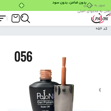
عبور به ناوبری
رفتن به محتوای اصلی
فروشگاه
/
لاک ژل
/
نرمال (ساده)
/
لاک ژل نرمال پایون
کد 056