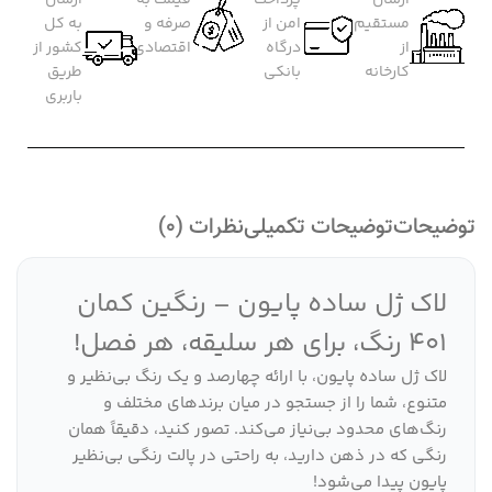
مستقیم
امن از
صرفه و
به کل
از
درگاه
اقتصادی
کشور از
کارخانه
بانکی
طریق
باربری
توضیحات
توضیحات تکمیلی
نظرات (0)
لاک ژل ساده پایون – رنگین کمان
401 رنگ، برای هر سلیقه، هر فصل!
لاک ژل ساده پایون، با ارائه چهارصد و یک رنگ بی‌نظیر و
متنوع، شما را از جستجو در میان برندهای مختلف و
رنگ‌های محدود بی‌نیاز می‌کند. تصور کنید، دقیقاً همان
رنگی که در ذهن دارید، به راحتی در پالت رنگی بی‌نظیر
پایون پیدا می‌شود!