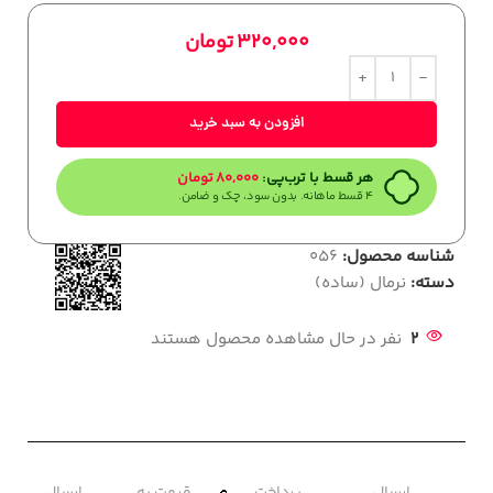
320,000
تومان
افزودن به سبد خرید
هر قسط با ترب‌پی:
80,000
تومان
۴ قسط ماهانه. بدون سود، چک و ضامن.
شناسه محصول:
056
دسته:
نرمال (ساده)
2
نفر در حال مشاهده محصول هستند
ارسال
پرداخت
قیمت به
ارسال