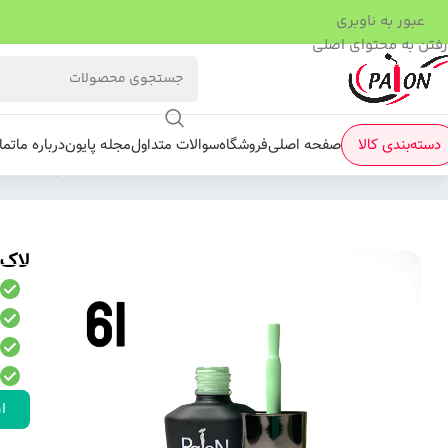
عبور به ناوبری
رفتن به محتوای اصلی
دسته‌بندی کالا
صفحه اصلی
فروشگاه
سوالات متداول
مجله پایون
درباره ما
تما
فروشگاه
/
لاک ژل
/
نرمال (ساده)
/
لاک ژل نرمال پایون کد 061
لاک ژ
ار