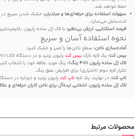
حفظ خواهد شد.
سهولت استفاده برای حرفه‌ای‌ها و مبتدیان:
لذت‌بخش می‌سازد.
قیمت استثنایی، ارزش بی‌نظیر:
با لاک ژل ساده پایون، باکیفیت‌تری
نحوه استفاده آسان و سریع
آماده‌سازی ناخن:
سطح ناخن‌ها را تمیز و خشک کنید.
بیس کت:
یک لایه نازک
بیس کت
پایون بزنید و در دستگاه UV/LED خشک کنید.
لاک ژل ساده پایون (401 رنگ):
رنگ مورد علاقه خود را انتخاب کنید
تکرار لایه دوم (اختیاری) برای افزایش عمق رنگ.
تاپ کت:
در نهایت، یک لایه
تاپ کت
پایون بزنید و دوباره در دستگاه UV/LED خشک کنی
لاک ژل ساده پایون، انتخابی ایده‌آل برای ناخن کاران حرفه‌ای و علا
محصولات مرتبط