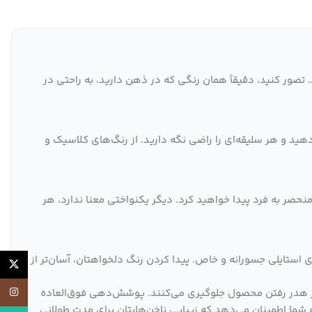
. تصور کنید، دقیقاً همان رنگی که در ذهن دارید، به راحتی در
هید و هر سلیقه‌ای را راضی نگه دارید. از رنگ‌های کلاسیک و
 منحصر به فرد پیدا خواهید کرد. دیگر یکنواختی معنا ندارد، هر
ای استایلی جسورانه و خاص. پیدا کردن رنگ دلخواهتان، آسان‌تر از
X
اینستاگر
، از هدر رفتن محصول جلوگیری می‌کنند. پوشش‌دهی فوق‌العاده
یکدست و زیبا را به ناخن‌های شما می‌بخشد. و ماندگاری طولانی 50 تا 70 روزه بدون عیوب، به شما اطمینان می‌دهد که زیبایی ناخن‌هایتان برای مدت طولانی