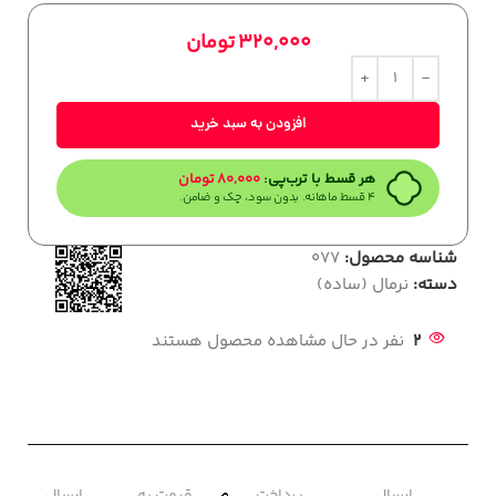
320,000
تومان
افزودن به سبد خرید
هر قسط با ترب‌پی:
80,000
تومان
۴ قسط ماهانه. بدون سود، چک و ضامن.
شناسه محصول:
077
دسته:
نرمال (ساده)
2
نفر در حال مشاهده محصول هستند
ارسال
پرداخت
قیمت به
ارسال