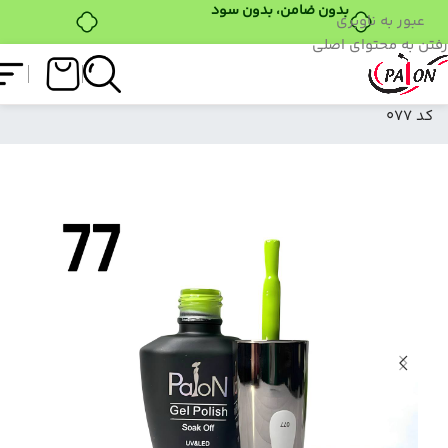
عبور به ناوبری
رفتن به محتوای اصلی
فروشگاه
/
لاک ژل
/
نرمال (ساده)
/
لاک ژل نرمال پایون
کد 077