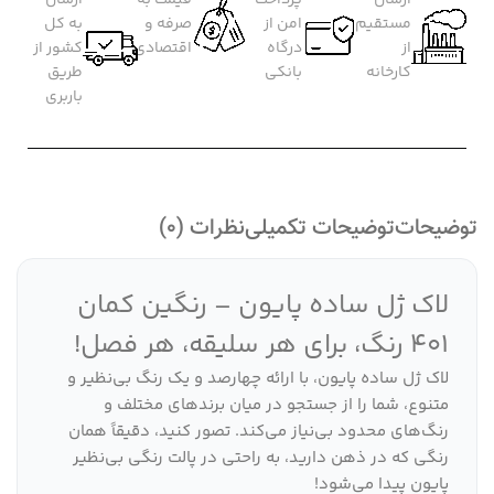
مستقیم
امن از
صرفه و
به کل
از
درگاه
اقتصادی
کشور از
کارخانه
بانکی
طریق
باربری
توضیحات
توضیحات تکمیلی
نظرات (0)
لاک ژل ساده پایون – رنگین کمان
401 رنگ، برای هر سلیقه، هر فصل!
لاک ژل ساده پایون، با ارائه چهارصد و یک رنگ بی‌نظیر و
متنوع، شما را از جستجو در میان برندهای مختلف و
رنگ‌های محدود بی‌نیاز می‌کند. تصور کنید، دقیقاً همان
رنگی که در ذهن دارید، به راحتی در پالت رنگی بی‌نظیر
پایون پیدا می‌شود!