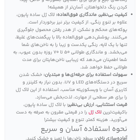
کردن رنگ دلخواهتان، آسان‌تر از همیشه!
کیفیت بی‌نظیر، ماندگاری فوق‌العاده:
لاک ژل ساده پایون،
علاوه بر تنوع رنگی، از کیفیت برتر نیز برخوردار است.
پوکه‌های محکم و نشکن، از هدر رفتن محصول جلوگیری
می‌کنند. پوشش‌دهی فوق‌العاده بالا با پیگمنت‌های غلیظ،
تنها با یک لایه، رنگی یکدست و زیبا را به ناخن‌های شما
می‌بخشد. و ماندگاری طولانی 50 تا 70 روزه بدون عیوب، به
شما اطمینان می‌دهد که زیبایی ناخن‌هایتان برای مدت
طولانی حفظ خواهد شد.
سهولت استفاده برای حرفه‌ای‌ها و مبتدیان:
خشک شدن
سریع در دستگاه‌های LED و UV، بدون نیاز به کلینزر و
کاربری آسان با ویسکوزیته مناسب، استفاده از این لاک ژل
را برای هر سطحی از مهارت، لذت‌بخش می‌سازد.
قیمت استثنایی، ارزش بی‌نظیر:
با لاک ژل ساده پایون،
باکیفیت‌ترین
لاک ژل
را در قیمتی مقرون به صرفه به دست
می‌آورید. هزینه کمتر، تنوع و کیفیت بیشتر!
نحوه استفاده آسان و سریع
آماده‌سازی ناخن:
سطح ناخن‌ها را تمیز و خشک کنید.