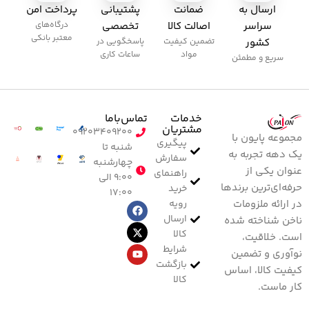
ارسال به
ضمانت
پشتیبانی
پرداخت امن
سراسر
اصالت کالا
تخصصی
درگاه‌های
معتبر بانکی
کشور
تضمین کیفیت
پاسخگویی در
مواد
ساعات کاری
سریع و مطمئن
خدمات
تماس‌با‌ما
مشتریان
۰۹۲۰۳۴۰۹۲۰۰
مجموعه پایون با
پیگیری
شنبه تا
یک دهه تجربه به
سفارش
چهارشنبه
عنوان یکی از
راهنمای
۹:۰۰ الی
حرفه‌ای‌ترین برندها
خرید
۱۷:۰۰
رویه
در ارائه ملزومات
ارسال
ناخن شناخته شده
کالا
است. خلاقیت،
شرایط
نوآوری و تضمین
بازگشت
کیفیت کالا، اساس
کالا
کار ماست.