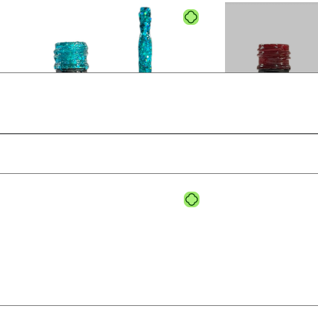
لاک ژل نرمال پایون کد 130
لا
نرمال (ساده)
ن
320,000
تومان
0