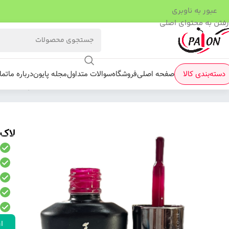
عبور به ناوبری
رفتن به محتوای اصلی
دسته‌بندی کالا
صفحه اصلی
فروشگاه
سوالات متداول
مجله پایون
درباره ما
تما
فروشگاه
/
لاک ژل
/
نرمال (ساده)
/
لاک ژل نرمال پایون کد 113
لاک ژ
ار