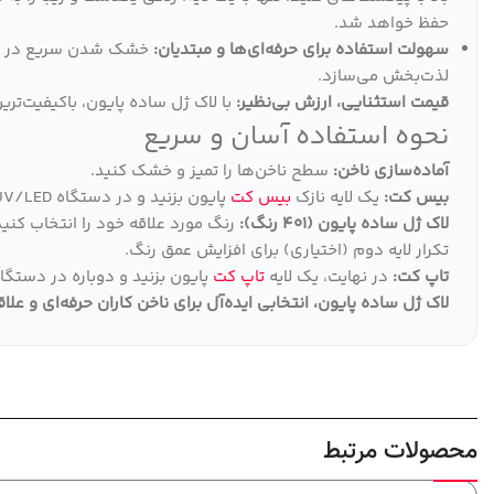
حفظ خواهد شد.
سهولت استفاده برای حرفه‌ای‌ها و مبتدیان:
لذت‌بخش می‌سازد.
قیمت استثنایی، ارزش بی‌نظیر:
با لاک ژل ساده پایون، باکیفیت‌تری
نحوه استفاده آسان و سریع
آماده‌سازی ناخن:
سطح ناخن‌ها را تمیز و خشک کنید.
بیس کت:
یک لایه نازک
بیس کت
پایون بزنید و در دستگاه UV/LED خشک کنید.
لاک ژل ساده پایون (401 رنگ):
رنگ مورد علاقه خود را انتخاب کنید
تکرار لایه دوم (اختیاری) برای افزایش عمق رنگ.
تاپ کت:
در نهایت، یک لایه
تاپ کت
پایون بزنید و دوباره در دستگاه UV/LED خشک کنی
لاک ژل ساده پایون، انتخابی ایده‌آل برای ناخن کاران حرفه‌ای و علا
محصولات مرتبط