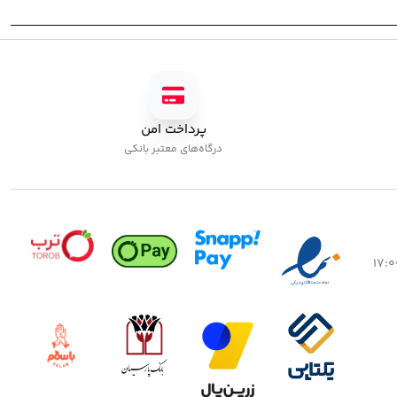
رمر آلومینیومی تکی پایون
جدید
بزار کاشت
,
فرمر نقره ای
5,00
تومان
پرداخت امن
پلی ژل پایون کد 01
کاشت ژل
,
پلی ژل
درگاه‌های معتبر بانکی
750,000
تومان