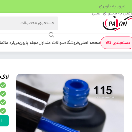
عبور به ناوبری
رفتن به محتوای اصلی
دسته‌بندی کالا
صفحه اصلی
فروشگاه
سوالات متداول
مجله پایون
درباره ما
تما
فروشگاه
/
لاک ژل
/
نرمال (ساده)
/
لاک ژل نرمال پایون کد 115
لاک ژ
ار