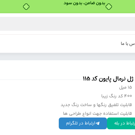
بدون ضامن، بدون سود
س با ما
ل نرمال پایون کد 115
15 میل
400 کد رنگ زیبا
قابلیت تلفیق رنگها و ساخت رنگ جدید
قابلیت استفاده جهت انواع طراحی ها
تباط در بله
ارتباط در تلگرام