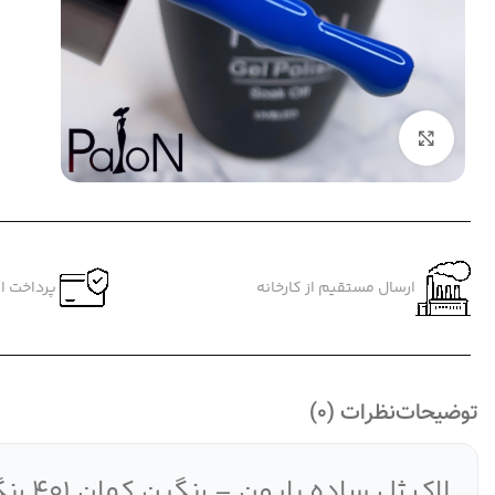
بزرگنمایی تصویر
ارسال مستقیم از کارخانه
پرداخت ام
توضیحات
نظرات (0)
لاک ژل ساده پایون – رنگین کمان 401 رنگ، برای هر سلیقه، هر فصل!