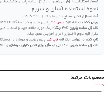
قیمت استثنایی، ارزش بی‌نظیر:
با لاک ژل ساده پایون، باکیفیت‌تری
نحوه استفاده آسان و سریع
آماده‌سازی ناخن:
سطح ناخن‌ها را تمیز و خشک کنید.
بیس کت:
یک لایه نازک
بیس کت
پایون بزنید و در دستگاه UV/LED خشک کنید.
لاک ژل ساده پایون (401 رنگ):
رنگ مورد علاقه خود را انتخاب کنید
تکرار لایه دوم (اختیاری) برای افزایش عمق رنگ.
تاپ کت:
در نهایت، یک لایه
تاپ کت
پایون بزنید و دوباره در دستگاه UV/LED خشک کنی
لاک ژل ساده پایون، انتخابی ایده‌آل برای ناخن کاران حرفه‌ای و علا
محصولات مرتبط